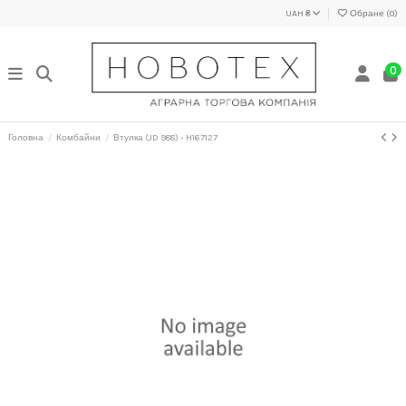
UAH ₴
Обране (
0
)
0
Головна
Комбайни
Втулка (JD 988) - H167127