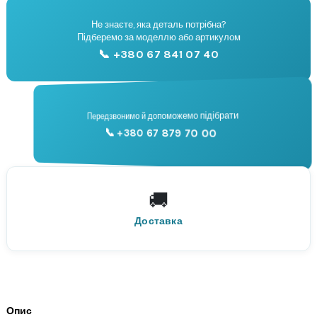
Не знаєте, яка деталь потрібна?
🔧
Підберемо за моделлю або артикулом
Підбір запчастин
📞 +380 67 841 07 40
📞
Передзвонимо й допоможемо підібрати
📞 +380 67 879 70 00
Консультація
🚚
По всій Україні
Нова Пошта
Доставка
Опис