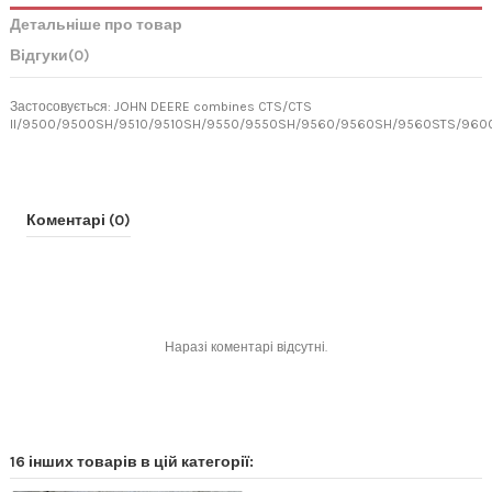
Детальніше про товар
Відгуки
(0)
Застосовується: JOHN DEERE combines CTS/CTS
II/9500/9500SH/9510/9510SH/9550/9550SH/9560/9560SH/9560STS/96
Коментарі (0)
Наразі коментарі відсутні.
16 інших товарів в цій категорії: