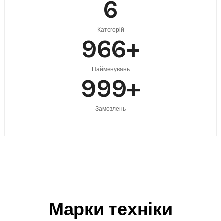
6
Категорій
997
+
Найменувань
999
+
Замовлень
Марки техніки