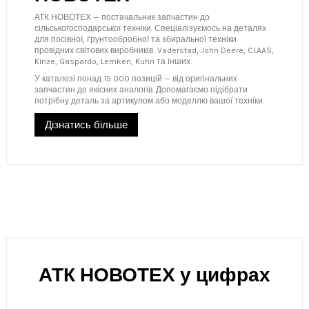
АТК НОВОТЕХ — постачальник запчастин до
сільськогосподарської техніки. Спеціалізуємось на деталях
для посівної, ґрунтообробної та збиральної техніки
провідних світових виробників: Vaderstad, John Deere, CLAAS,
Kinze, Gaspardo, Lemken, Kuhn та інших.
У каталозі понад 15 000 позицій — від оригінальних
запчастин до якісних аналогів. Допомагаємо підібрати
потрібну деталь за артикулом або моделлю вашої техніки.
Дізнатись більше
АТК НОВОТЕХ у цифрах