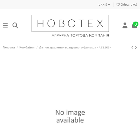
UAH ₴
Обране (
0
)
0
Головна
Комбайни
Датчик давления воздушного фильтра - AZ32834