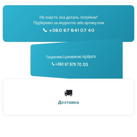
Не знаєте, яка деталь потрібна?
🔧
Підберемо за моделлю або артикулом
Підбір запчастин
📞 +380 67 841 07 40
📞
Передзвонимо й допоможемо підібрати
📞 +380 67 879 70 00
Консультація
🚚
По всій Україні
Нова Пошта
Доставка