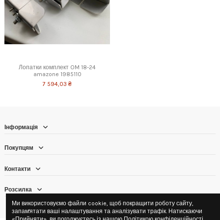
Лопатки комплект OM 18-24
amazone 1985110
7 594,03 ₴
Інформація
Покупцям
Контакти
Розсилка
Ми використовуємо файли cookie, щоб покращити роботу сайту,
запам'ятати ваші налаштування та аналізувати трафік. Натискаючи
«Прийняти», ви погоджуєтесь із нашою
Політикою конфіденційності
.