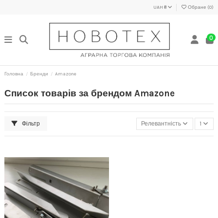
UAH ₴
Обране (
0
)
0
Головна
Бренди
Amazone
Список товарів за брендом Amazone
Фільтр
Релевантність
1