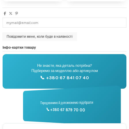
Інфо-картки товару
Не знаєте, яка деталь потрібна?
🔧
Підберемо за моделлю або артикулом
Підбір запчастин
📞 +380 67 841 07 40
📞
Передзвонимо й допоможемо підібрати
📞 +380 67 879 70 00
Консультація