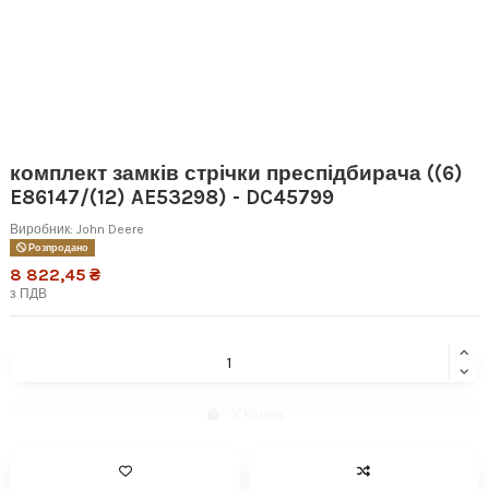
комплект замків стрічки преспідбирача ((6)
E86147/(12) AE53298) - DC45799
Виробник:
John Deere
Розпродано
8 822,45 ₴
з ПДВ
У Кошик