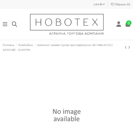
UAH ₴
Обране (
0
)
0
Головна
Комбайни
комплект замків стрічки преспідбирача ((6) E86147/(12)
AE53298) - DC45799