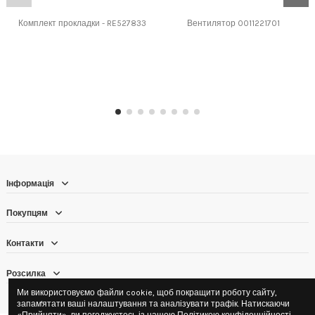
Комплект прокладки - RE527833
Вентилятор 0011221701
Інформація
Покупцям
Контакти
Розсилка
Ми використовуємо файли cookie, щоб покращити роботу сайту,
запам'ятати ваші налаштування та аналізувати трафік. Натискаючи