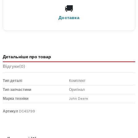
🚚
По всій Україні
Нова Пошта
Доставка
Детальніше про товар
Відгуки
(0)
Тип деталі
Комплект
Тип запчастини
Оригінал
Марка техніки
John Deere
Артикул
DC45799