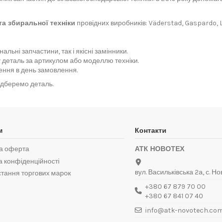
та збиральної техніки
провідних виробників: Väderstad, Gaspardo, 
льні запчастини, так і якісні замінники.
деталь за артикулом або моделлю техніки.
ння в день замовлення.
ідберемо деталь.
м
Контакти
а оферта
АТК НОВОТЕХ
а конфіденційності
вул. Васильківська 2а, с. Но
тання торгових марок
+380 67 879 70 00
+380 67 841 07 40
info@atk-novotech.co