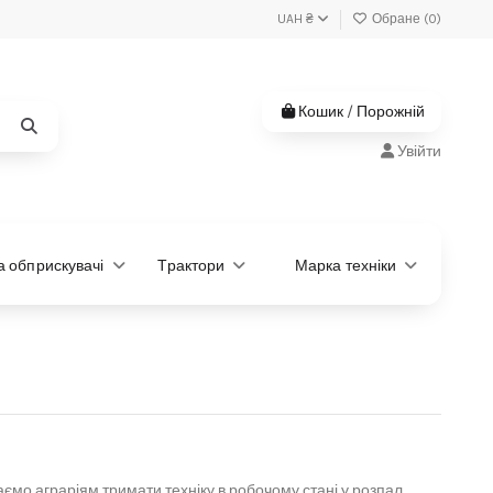
UAH ₴
Обране (
0
)
Кошик
/
Порожній
Увійти
та обприскувачі
Трактори
Марка техніки
аємо аграріям тримати техніку в робочому стані у розпал