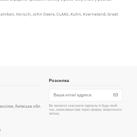
Lemken, Horsch, John Deere, CLAAS, Kuhn, Kverneland, Great
Розсилка
Ви зможете скасувати підписку в будь-який
восілки, Київська обл.
час, написавши нам через форму зворотнього
зв'язку.
m