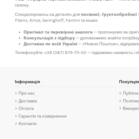
сезону.
Спеціалізуємось на деталях для
посівної, ґрунтообробної 
Plains, Kinze, Geringhoff, Fantini та інших.
Оригінал та перевірені аналоги
— пропонуємо як оригіна
Консультація з підбору
— допоможемо знайти потрібну 
Доставка по всій Україні
— «Новою Поштою», відправле
Телефонуйте:
+38 (067) 879-70-00
— підкажемо наявність і п
Інформація
Покупця
Про нас
Публічн
Доставка
Політик
Оплата
Викорис
Гарантія та повернення
Контакти