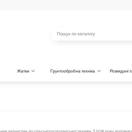
Жатки
Ґрунтообробна техніка
Розкидачі 
ик запчастин до сільськогосподарської техніки. З 2016 року допомаг