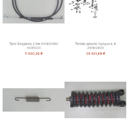
Трос Боудена 2,9м 00160080
Тягове дишло Optipack 8
HORSCH
29160400
11 930,36 ₴
59 921,68 ₴