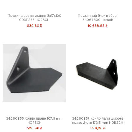
Пружина розтягування 3x17x120
Пружинний блок в зборі
00311255 HORSCH
34064800 Horsch
639,60 ₴
10 638,68 ₴
34060855 Крило праве 107,5 mm
34060857 Крило лапи широке
HORSCH
праве 2-отв 172,5 mm HORSCH
596,96 ₴
596,96 ₴