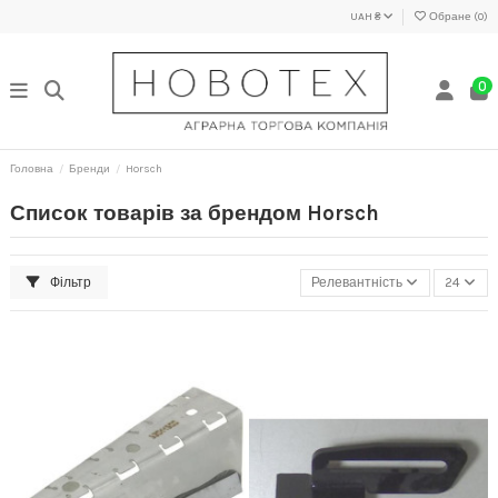
UAH ₴
Обране (
0
)
0
Головна
Бренди
Horsch
Список товарів за брендом Horsch
Фільтр
Релевантність
24