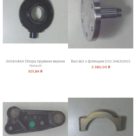
34060844 Опора пружини верхня
Вал вісі з флянцем D50 34630405
Horsch
3 380,00 ₴
931,84 ₴