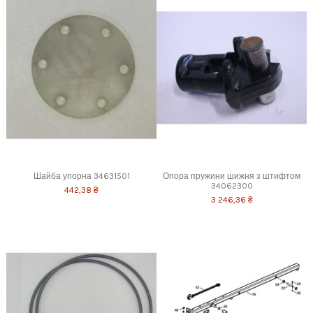
Шайба упорна 34631501
Опора пружини шижня з штифтом
34062300
442,38 ₴
3 246,36 ₴