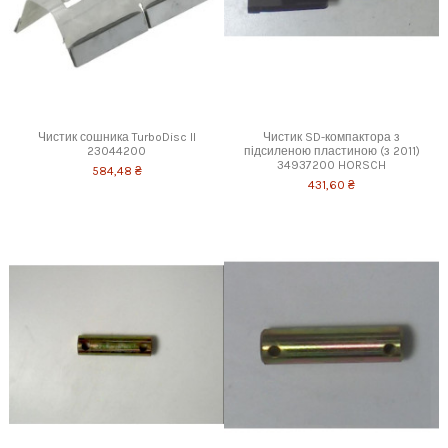
Чистик сошника TurboDisc II
Чистик SD-компактора з
23044200
підсиленою пластиною (з 2011)
34937200 HORSCH
584,48 ₴
431,60 ₴