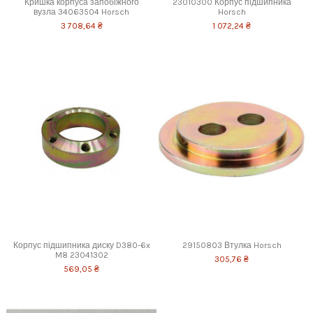
Кришка корпуса запобіжного
23010300 Корпус підшипника
вузла 34063504 Horsch
Horsch
3 708,64 ₴
1 072,24 ₴
Корпус підшипника диску D380-6x
29150803 Втулка Horsch
M8 23041302
305,76 ₴
569,05 ₴