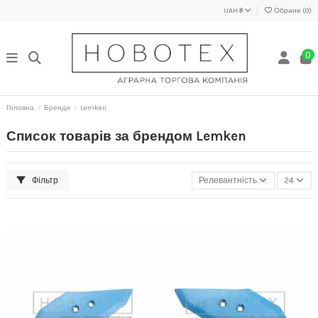
UAH ₴
Обране (
0
)
0
Головна
Бренди
Lemken
Список товарів за брендом Lemken
Фільтр
Релевантність
24