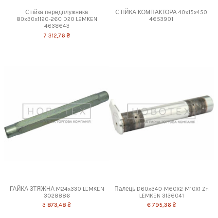
Стійка передплужника
СТІЙКА КОМПАКТОРА 40x15x450
80x30x1120-260 D20 LEMKEN
4653901
4638643
7 312,76 ₴
ГАЙКА ЗТЯЖНА M24x330 LEMKEN
Палець D60x340-M60х2-M10х1 Zn
3028886
LEMKEN 3136041
3 873,48 ₴
6 795,36 ₴