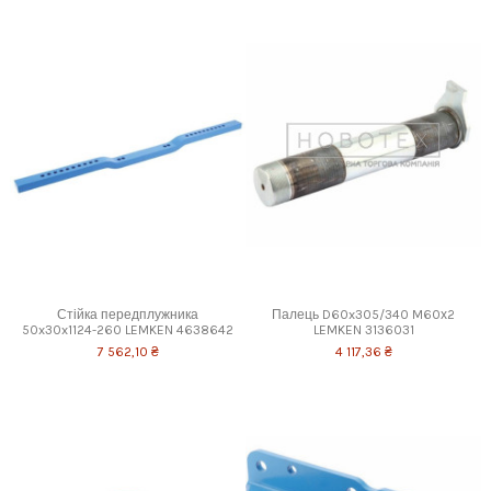
Стійка передплужника
Палець D60x305/340 M60х2
50x30x1124-260 LEMKEN 4638642
LEMKEN 3136031
7 562,10 ₴
4 117,36 ₴