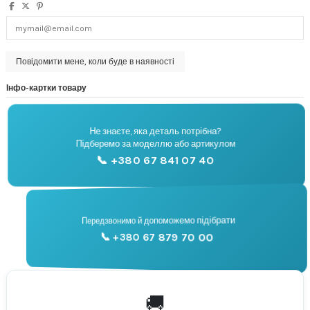
Інфо-картки товару
Не знаєте, яка деталь потрібна?
🔧
Підберемо за моделлю або артикулом
Підбір запчастин
📞 +380 67 841 07 40
📞
Передзвонимо й допоможемо підібрати
📞 +380 67 879 70 00
Консультація
🚚
По всій Україні