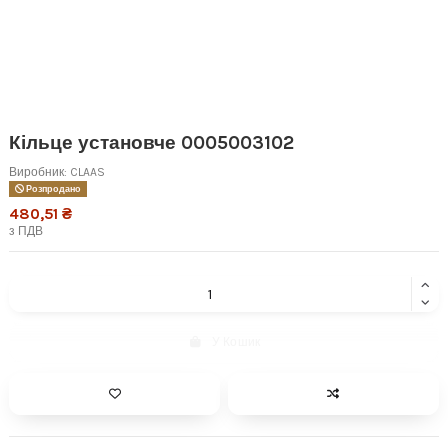
Кільце установче 0005003102
Виробник:
CLAAS
Розпродано
480,51 ₴
з ПДВ
У Кошик