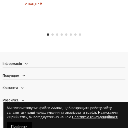
2 048,07 ₴
Інформація
Покупцям
Контакти
Розсилка
Ми використовуємо файли cookie, щоб покращити роботу сайту,
запам'ятати ваші налаштування та аналізувати трафік. Натискаючи
«Прийняти», ви погоджуєтесь із нашою
Політикою конфіденційності
.
© 2016–2026 ТОВ «Аграрна торгова компанія «НОВОТЕХ» · ЄДРПОУ
Прийняти
40527048 · Юридична адреса: 03027, Київська обл., с. Новосілки, вул.