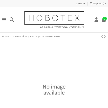
UAH ₴
Обране (
0
)
0
Головна
Комбайни
Кільце установче 0005003102