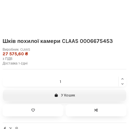
Шків похилої камери CLAAS 0006675453
Виробник:
CLAAS
27 575,60 ₴
з ПДВ
Доставка 1-2дні
У Кошик