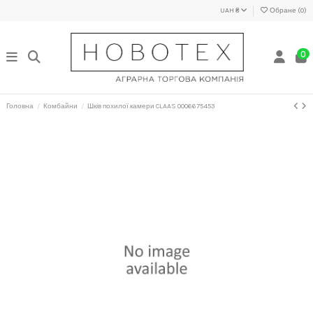
UAH ₴
Обране (
0
)
0
Головна
Комбайни
Шків похилої камери CLAAS 0006675453