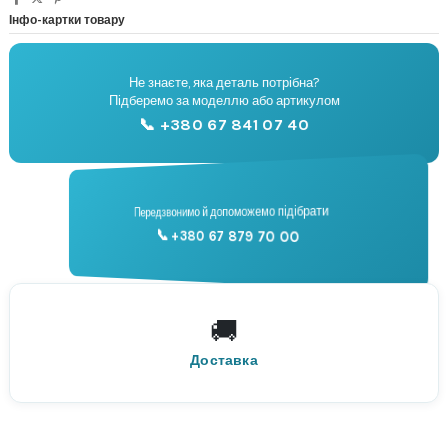
Інфо-картки товару
Не знаєте, яка деталь потрібна?
🔧
Підберемо за моделлю або артикулом
Підбір запчастин
📞 +380 67 841 07 40
📞
Передзвонимо й допоможемо підібрати
📞 +380 67 879 70 00
Консультація
🚚
По всій Україні
Нова Пошта
Доставка