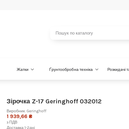
Жатки
Ґрунтообробна техніка
Розкидачі 
Зірочка Z-17 Geringhoff 032012
Виробник:
Geringhoff
1 939,66 ₴
з ПДВ
Доставка 1-2дні