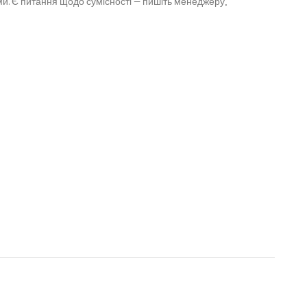
и. Є питання щодо сумісності — пишіть менеджеру,