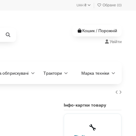
UAH ₴
Обране (
0
)
Кошик
/
Порожній
Увійти
та обприскувачі
Трактори
Марка техніки
Інфо-картки товару
Не знаєте, яка деталь
потрібна?
🔧
Підберемо за моделлю або
артикулом