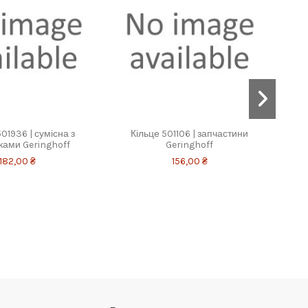
01936 | сумісна з
Кільце 501106 | запчастини
Га
ками Geringhoff
Geringhoff
182,00 ₴
156,00 ₴