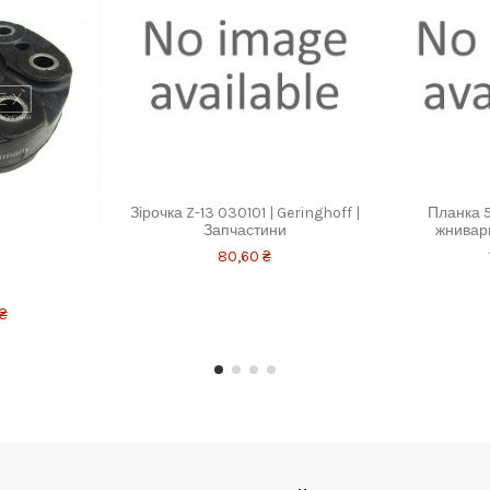
Зірочка Z-13 030101 | Geringhoff |
Планка 5
Запчастини
жнивар
80,60 ₴
 ₴