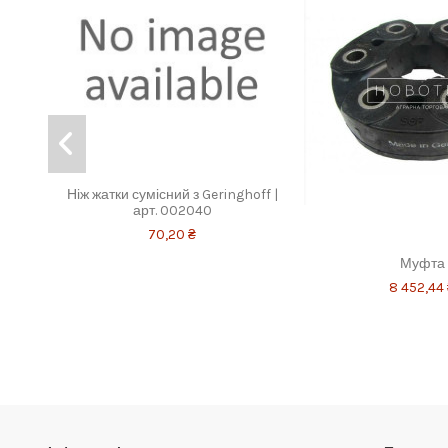
Ніж жатки сумісний з Geringhoff |
арт. 002040
70,20 ₴
Муфта
8 452,44