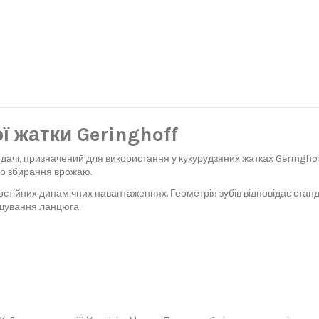
ї жатки Geringhoff
чі, призначений для використання у кукурудзяних жатках Geringhoff.
го збирання врожаю.
 постійних динамічних навантаженнях. Геометрія зубів відповідає ст
ошування ланцюга.