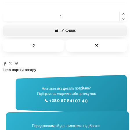
У Кошик
Інфо-картки товару
Не знаєте, яка деталь потрібна?
Підберемо за моделлю або артикулом
Підбір запчастин
📞 +380 67 841 07 40
📞
Передзвонимо й допоможемо підібрати