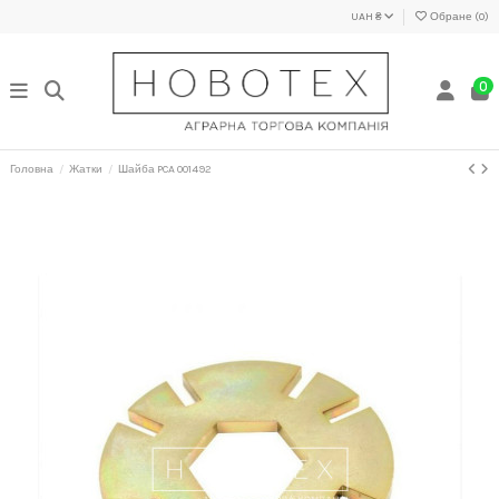
UAH ₴
Обране (
0
)
0
Головна
Жатки
Шайба PCA 001492