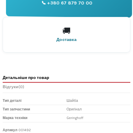
📞 +380 67 879 70 00
Консультація
🚚
По всій Україні
Нова Пошта
Доставка
Детальніше про товар
Відгуки
(0)
Тип деталі
Шайба
Тип запчастини
Оригінал
Марка техніки
Geringhoff
Артикул
001492