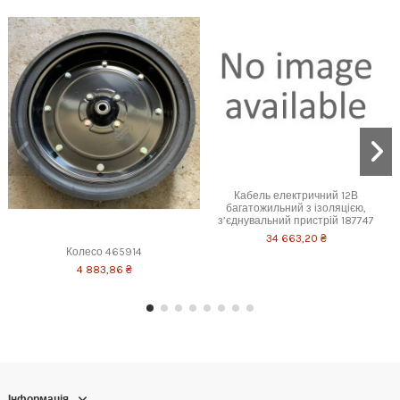
Кабель електричний 12В
багатожильний з ізоляцією,
з’єднувальний пристрій 187747
34 663,20 ₴
Колесо 465914
4 883,86 ₴
Інформація