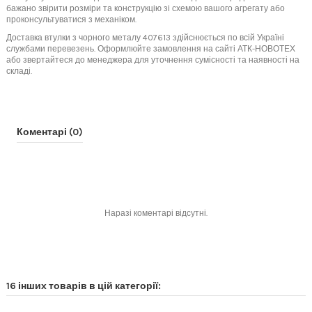
бажано звірити розміри та конструкцію зі схемою вашого агрегату або
проконсультуватися з механіком.
Доставка втулки з чорного металу 407613 здійснюється по всій Україні
службами перевезень. Оформлюйте замовлення на сайті АТК-НОВОТЕХ
або звертайтеся до менеджера для уточнення сумісності та наявності на
складі.
Коментарі (0)
Наразі коментарі відсутні.
16 інших товарів в цій категорії: