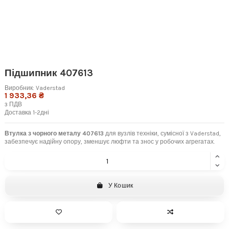
Підшипник 407613
Виробник:
Vaderstad
1 933,36 ₴
з ПДВ
Доставка 1-2дні
Втулка з чорного металу 407613
для вузлів техніки, сумісної з Vaderstad,
забезпечує надійну опору, зменшує люфти та знос у робочих агрегатах.
У Кошик