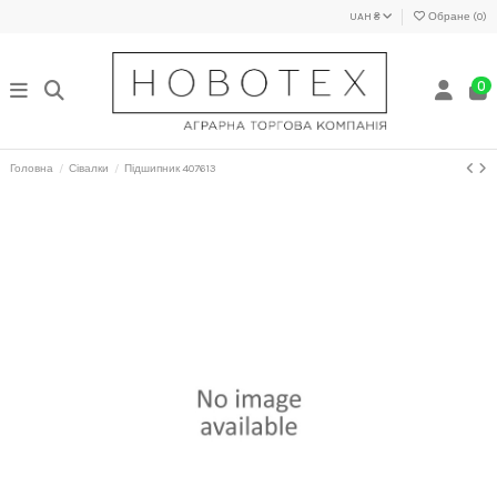
UAH ₴
Обране (
0
)
0
Головна
Сівалки
Підшипник 407613