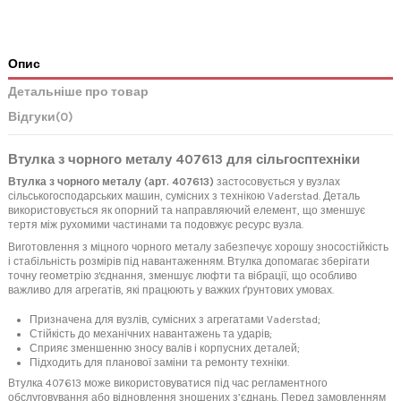
Опис
Детальніше про товар
Відгуки
(0)
Втулка з чорного металу 407613 для сільгосптехніки
Втулка з чорного металу (арт. 407613)
застосовується у вузлах
сільськогосподарських машин, сумісних з технікою Vaderstad. Деталь
використовується як опорний та направляючий елемент, що зменшує
тертя між рухомими частинами та подовжує ресурс вузла.
Виготовлення з міцного чорного металу забезпечує хорошу зносостійкість
і стабільність розмірів під навантаженням. Втулка допомагає зберігати
точну геометрію з'єднання, зменшує люфти та вібрації, що особливо
важливо для агрегатів, які працюють у важких ґрунтових умовах.
Призначена для вузлів, сумісних з агрегатами Vaderstad;
Стійкість до механічних навантажень та ударів;
Сприяє зменшенню зносу валів і корпусних деталей;
Підходить для планової заміни та ремонту техніки.
Втулка 407613 може використовуватися під час регламентного
обслуговування або відновлення зношених з’єднань. Перед замовленням