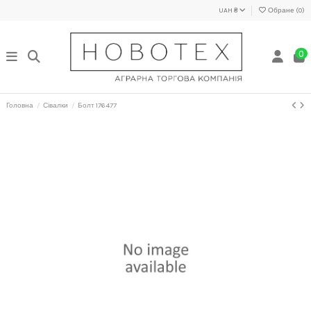
UAH ₴
Обране (
0
)
0
Головна
Сівалки
Болт 176477