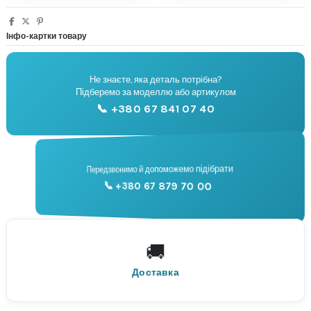
Інфо-картки товару
Не знаєте, яка деталь потрібна?
🔧
Підберемо за моделлю або артикулом
Підбір запчастин
📞 +380 67 841 07 40
📞
Передзвонимо й допоможемо підібрати
📞 +380 67 879 70 00
Консультація
🚚
По всій Україні
Нова Пошта
Доставка