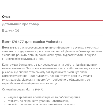
Опис
Детальніше про товар
Відгуки
(0)
Болт 176477 для техніки Vaderstad
Болт 176477
застосовується як кріпильний елемент у вузлах, сумісних з
сільськогосподарськими агрегатами Vaderstad. Деталь забезпечує надійне
з’єднання робочих органів, захищаючи вузли від розхитування під час
інтенсивної експлуатації в полі.
Конструкція болта арт. 176477 розрахована на роботу під підвищеними
навантаженнями. Заготовка виготовлена з зносостійкого металу з якісною
різьбою, що сприяє стабільному затягуванню та зменшує ризик
самовідкручування. Болт підходить для монтажу та заміни у вузлах
культиваторів, сівалок та іншого ґрунтообробного обладнання, де
передбачене відповідне посадкове місце.
Основні переваги болта 176477:
надійне кріплення елементів рами та робочих органів;
стійкість до вібрацій та ударних навантажень;
зручність монтажу при сервісному обслуговуванні;