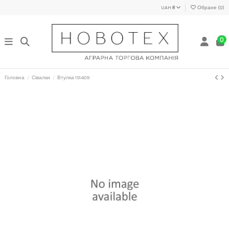
UAH ₴
Обране (
0
)
0
Головна
Сівалки
Втулка 151409