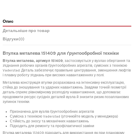
Опис
Детальніше про товар
Відгуки
(0)
Втулка металева 151409 для ґрунтообробної техніки
Втулка металева, артикул 151409
, застосовується у вузлах обертання та
з'єднання робочих органів ґрунтообробних агрегатів, сумісних з технікою
Vaderstad. Деталь забезпечує правильне центрування, зменшення люфтів
і плавну роботу з'єднань при високих навантаженнях у полі.
Металева конструкція втулки розрахована на інтенсивну експлуатацію,
стійка до зношування та ударних навантажень. Завдяки точній геометрії
деталь сприяє рівномірному розподілу навантаження, що допомагає
продовжити ресурс сусідніх деталей вузла й знизити ризик позапланових
зупинок техніки.
Призначена для вузлів ґрунтообробних агрегатів
Сумісна з технікою Vaderstad (уточнюйте модель у менеджера)
Стійкість до зносу та механічних навантажень
Підходить для ремонту та профілактичної заміни
Втулка металева 151409 підходить для використання як при плановому