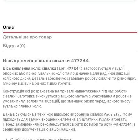
Опис
Детальніше про товар
Відгуки
(0)
Вісь кріплення коліс сівалки 477244
Вісь кріплення коліс сівалки (арт. 477244)
застосовується у вузлі
опорних або прикочувальних коліс та призначена для надійної фіксації
колісного диска. Деталь забезпечує стабільну роботу сівалки та рівномірну
глибину висіву на різних типах ґрунтів.
Конструкція осі розрахована на тривалі навантаження під час роботи
сівалки. Заготовка виконується з міцного металу з урахуванням роботи в
умовах пилу, вологи та вібрацій, що зменшує ризик передчасного зносу
вузла кріплення коліс.
Дана вісь сумісна з технікою відомого виробника сівалок Vaderstad, тому
підходить для заміни зношених елементів у штатних вузлах агрегату.
Перед замовленням рекомендується звірити розміри та артикул 477244 із
сервісною документацією вашої машини.
Стабільне кріплення коліс сівалки