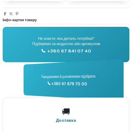
Інфо-картки товару
Не знаєте, яка деталь потрібна?
🔧
Підберемо за моделлю або артикулом
Підбір запчастин
📞 +380 67 841 07 40
📞
Передзвонимо й допоможемо підібрати
📞 +380 67 879 70 00
Консультація
🚚
По всій Україні
Нова Пошта
Доставка