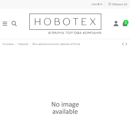
UAH ₴
Обране (
0
)
0
Головна
Сівалки
Вісь кріплення коліс сівалки 477244