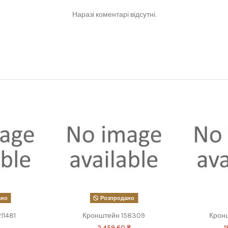
Наразі коментарі відсутні.
ано
Розпродано
11481
Кронштейн 158309
Крон
2 459,60 ₴
1