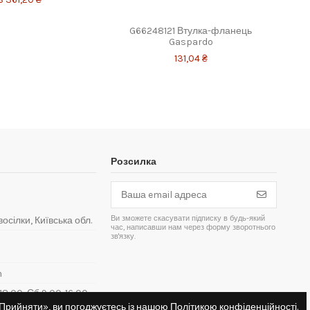
G66248121 Втулка-фланець
Gaspardo
131,04 ₴
Розсилка
Ви зможете скасувати підписку в будь-який
восілки, Київська обл.
час, написавши нам через форму зворотнього
зв'язку.
m
8:00, Сб 9:00-16:00,
«Прийняти», ви погоджуєтесь із нашою
Політикою конфіденційності
.