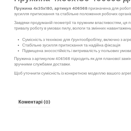
Пружина 4x35x180, артикул 406568
призначена для роботи
зусилля притискання та стабільне положення робочих органів 
Завдяки продуманій геометрії та пружним властивостям, ця 
тривалу роботу в умовах пилу, вологи та змінних навантажень,
Сумісність з технікою для ґрунтообробітку, включно з аг
Стабільне зусилля притискання та надійна фіксація
Підвищена зносостійкість і витривалість у польових умов
Пружина з артикулом 406568 підходить як для планової заміни
зручними службами доставки.
Щоб уточнити сумісність із конкретною моделлю вашого агрег
Коментарі (0)