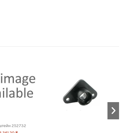
штейн 252732
8 361,20 ₴