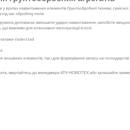
 у вузлах навантажених елементів ґрунтообробної техніки, сумісної 
під час обробітку поля.
пружина допомагає зменшити ударні навантаження, запобігти зміщенн
 що важливо для інтенсивної експлуатації в полі.
регатами Vaderstad
ах
 зношених елементів, так і для формування запасу на господарстві. 
ата, звертайтесь до менеджера АТК-НОВОТЕХ або залишайте заявку на