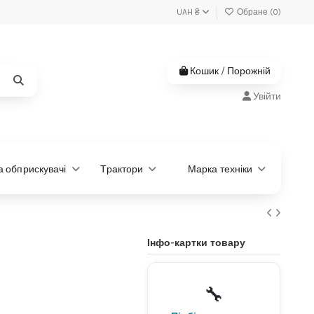
UAH ₴
Обране (
0
)
Кошик
/
Порожній
Увійти
та обприскувачі
Трактори
Марка техніки
Інфо-картки товару
Не знаєте, яка деталь
потрібна?
🔧
Підберемо за моделлю або
артикулом