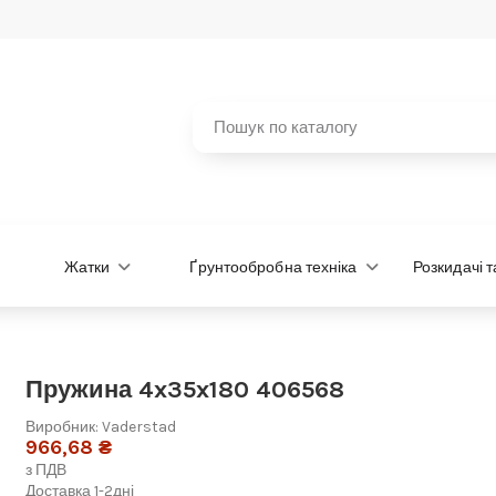
Жатки
Ґрунтообробна техніка
Розкидачі 
Пружина 4x35x180 406568
Виробник:
Vaderstad
966,68 ₴
з ПДВ
Доставка 1-2дні