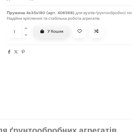
Пружина 4x35x180 (арт. 406568)
для вузлів ґрунтообробної техн
Надійне кріплення та стабільна робота агрегатів.
У Кошик
я ґрунтообробних агрегатів