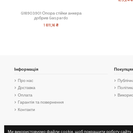
G18903901 Опора стійки анкера
добрив Gaspardo
1 811,16 ₴
Інформація
Покупця
Про нас
Публічн
Доставка
Політик
Оплата
Викорис
Гарантія та повернення
Контакти
Ми використовуємо файли cookie, щоб покращити роботу сайту, 