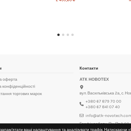
м
Контакти
а оферта
АТК НОВОТЕХ
а конфіденційності
вул. Васильківська 2а, с. Но
тання торгових марок
+380 67 879 70 00
+380 67 841 07 40
info@atk-novotech.co
Графік роботи: Пн-Пт 9:00-1
Нд — вихідний
запам'ятати ваші налаштування та аналізувати трафік. Натискаючи 