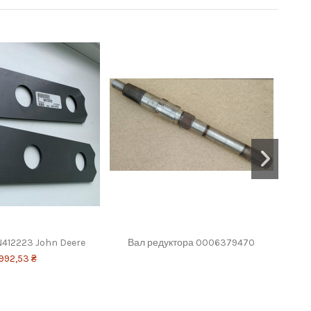
N412223 John Deere
Вал редуктора 0006379470
Щит
992,53 ₴