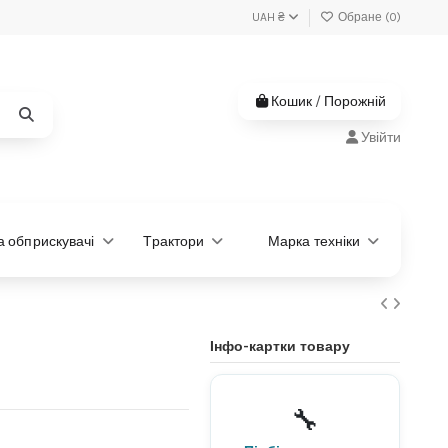
UAH ₴
Обране (
0
)
Кошик
/
Порожній
Увійти
та обприскувачі
Трактори
Марка техніки
Інфо-картки товару
Не знаєте, яка деталь
потрібна?
🔧
Підберемо за моделлю або
артикулом