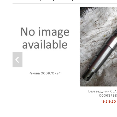
Ремінь 0006707241
Вал ведучий CLA
00063798
19 219,20