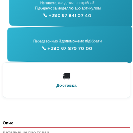
Не знаєте, яка деталь потрібна?
🔧
Підберемо за моделлю або артикулом
Підбір запчастин
📞 +380 67 841 07 40
📞
Передзвонимо й допоможемо підібрати
📞 +380 67 879 70 00
Консультація
🚚
По всій Україні
Нова Пошта
Доставка
Опис
Детальніше про товар