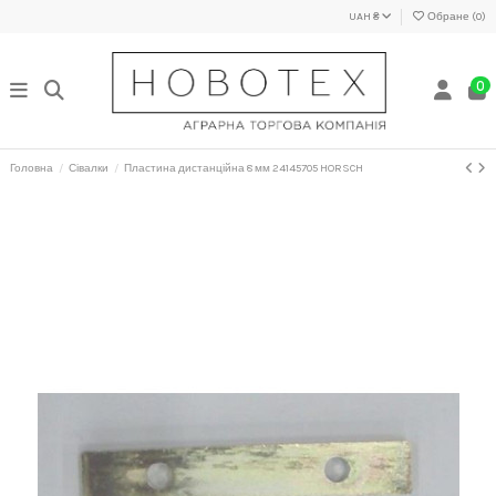
UAH ₴
Обране (
0
)
0
Головна
Сівалки
Пластина дистанційна 8 мм 24145705 HORSCH