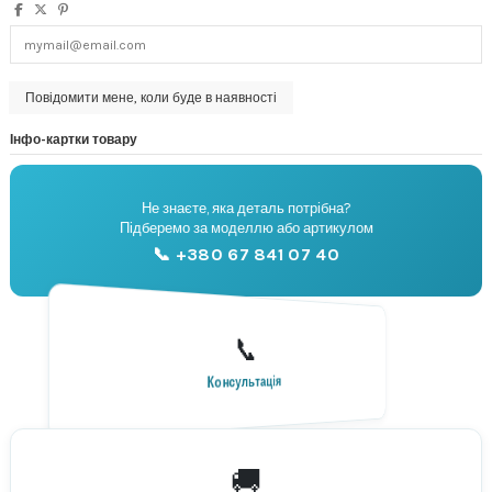
Інфо-картки товару
Не знаєте, яка деталь потрібна?
🔧
Підберемо за моделлю або артикулом
Підбір запчастин
📞 +380 67 841 07 40
📞
Передзвонимо й допоможемо підібрати
📞 +380 67 879 70 00
Консультація
🚚
По всій Україні