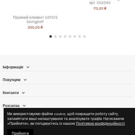
арт. 002040
70,20 ₴
Пружний елемент 027072
Geringhoff
330,20 ₴
Інформація
Покупцям
Контакти
Розсилка
Ми використовуємо файли cookie, щоб покращити роботу сайту,
запам'ятати ваші налаштування та аналізувати трафік. Натискаючи
«Прийняти», ви погоджуєтесь із нашою
Політикою конфіденційності
.
© 2016–2026 ТОВ «Аграрна торгова компанія «НОВОТЕХ» · ЄДРПОУ
Прийняти
40527048 · Юридична адреса: 03027, Київська обл., с. Новосілки, вул.