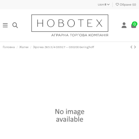
UAH ₴
Обране (
0
)
0
Головна
Жатки
Зірочка Z65 3/4 030127 -- 030200 Geringhoff