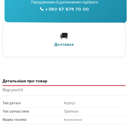
📞
Передзвонимо й допоможемо підібрати
📞 +380 67 879 70 00
Консультація
🚚
По всій Україні
Нова Пошта
Доставка
Детальніше про товар
Відгуки
(0)
Тип деталі
Корпус
Тип запчастини
Оригінал
Марка техніки
Kverneland