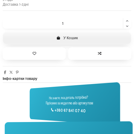
Доставка 1-2дні
У Кошик
Інфо-картки товару
Не знаєте, яка деталь потрібна?
🔧
Підберемо за моделлю або артикулом
Підбір запчастин
📞 +380 67 841 07 40