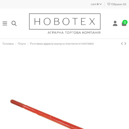
UAH ₴
Обране (
0
)
0
Головна
Плуги
Розтяжка відвалу корпуса Kverneland KK073803