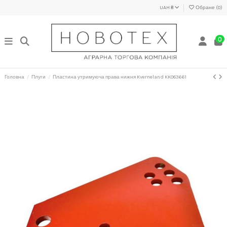
UAH ₴
Обране (
0
)
0
Головна
Плуги
Пластина утримуюча права нижня Kverneland KK083661