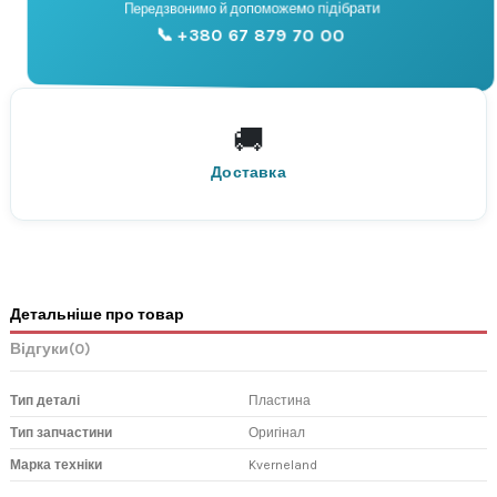
📞
Передзвонимо й допоможемо підібрати
📞 +380 67 879 70 00
Консультація
🚚
По всій Україні
Нова Пошта
Доставка
Детальніше про товар
Відгуки
(0)
Тип деталі
Пластина
Тип запчастини
Оригінал
Марка техніки
Kverneland