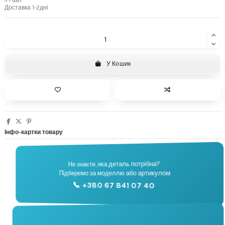
Доставка 1-2дні
У Кошик
Інфо-картки товару
Не знаєте, яка деталь потрібна?
🔧
Підберемо за моделлю або артикулом
Підбір запчастин
📞 +380 67 841 07 40