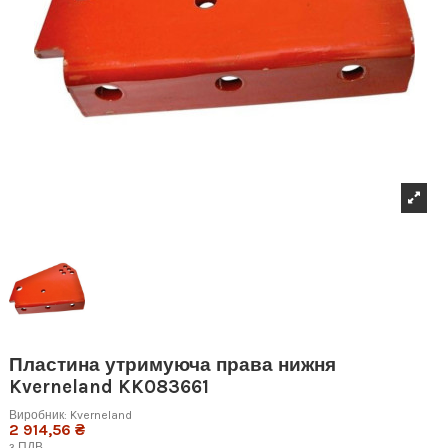
Пластина утримуюча права нижня
Kverneland KK083661
Виробник:
Kverneland
2 914,56 ₴
з ПДВ