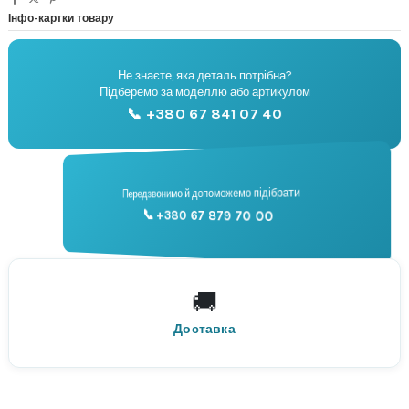
Інфо-картки товару
Не знаєте, яка деталь потрібна?
🔧
Підберемо за моделлю або артикулом
Підбір запчастин
📞 +380 67 841 07 40
📞
Передзвонимо й допоможемо підібрати
📞 +380 67 879 70 00
Консультація
🚚
По всій Україні
Нова Пошта
Доставка