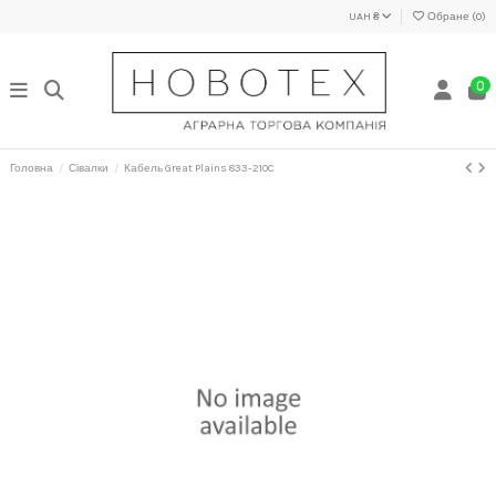
UAH ₴
Обране (
0
)
0
Головна
Сівалки
Кабель Great Plains 833-210C