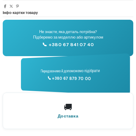
Інфо-картки товару
Не знаєте, яка деталь потрібна?
🔧
Підберемо за моделлю або артикулом
Підбір запчастин
📞 +380 67 841 07 40
📞
Передзвонимо й допоможемо підібрати
📞 +380 67 879 70 00
Консультація
🚚
По всій Україні
Нова Пошта
Доставка