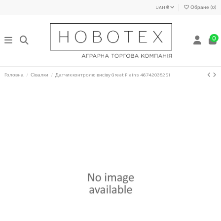
UAH ₴
Обране (
0
)
0
Головна
Сівалки
Датчик контролю висіву Great Plains 467420352S1