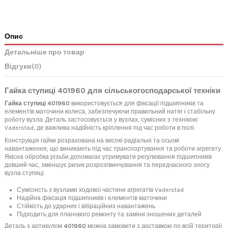
Опис
Детальніше про товар
Відгуки
(0)
Гайка ступиці 401960 для сільськогосподарської техніки
Гайка ступиці 401960
використовується для фіксації підшипників та
елементів маточини колеса, забезпечуючи правильний натяг і стабільну
роботу вузла. Деталь застосовується у вузлах, сумісних з технікою
Vaderstad, де важлива надійність кріплення під час роботи в полі.
Конструкція гайки розрахована на високі радіальні та осьові
навантаження, що виникають під час транспортування та роботи агрегату.
Якісна обробка різьби допомагає утримувати регулювання підшипників
довший час, зменшує ризик розрозгвинчування та передчасного зносу
вузла ступиці.
Сумісність з вузлами ходової частини агрегатів Vaderstad
Надійна фіксація підшипників і елементів маточини
Стійкість до ударних і вібраційних навантажень
Підходить для планового ремонту та заміни зношених деталей
Деталь з артикулом
401960
можна замовити з доставкою по всій території