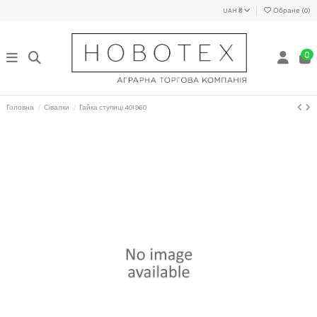
UAH ₴
Обране (
0
)
0
Головна
Сівалки
Гайка ступиці 401960