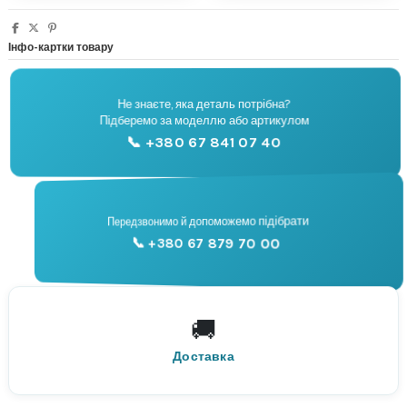
Інфо-картки товару
Не знаєте, яка деталь потрібна?
🔧
Підберемо за моделлю або артикулом
Підбір запчастин
📞 +380 67 841 07 40
📞
Передзвонимо й допоможемо підібрати
📞 +380 67 879 70 00
Консультація
🚚
По всій Україні
Нова Пошта
Доставка