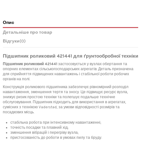
Опис
Детальніше про товар
Відгуки
(0)
Підшипник роликовий 421441 для ґрунтообробної техніки
Підшипник роликовий 421441
застосовується у вузлах обертання та
опорних елементах сільськогосподарських агрегатів. Деталь призначена
для сприйняття підвищених навантажень і стабільної роботи робочих
органів на полі.
Конструкція роликового підшипника забезпечує рівномірний розподіл
навантаження, зменшення тертя та зносу. Це підвищує ресурс вузла,
знижує ризик простою техніки та полегшує подальше технічне
обслуговування. Підшипник підходить для використання в агрегатах,
сумісних з технікою Vaderstad, за умови відповідності розмірів та
посадкових місць.
стабільна робота при інтенсивному навантаженні;
точність посадки та плавний хід;
зменшення вібрацій і перегріву вузла;
пристосованість до роботи в умовах пилу та бруду.