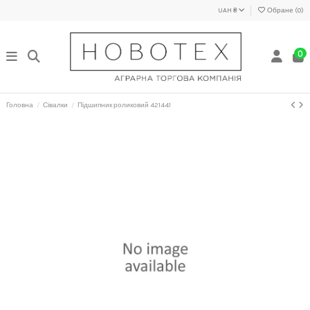
UAH ₴
Обране (
0
)
0
Головна
Сівалки
Підшипник роликовий 421441