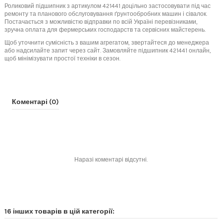
Роликовий підшипник з артикулом 421441 доцільно застосовувати під час
ремонту та планового обслуговування ґрунтообробних машин і сівалок.
Постачається з можливістю відправки по всій Україні перевізниками,
зручна оплата для фермерських господарств та сервісних майстерень.
Щоб уточнити сумісність з вашим агрегатом, звертайтеся до менеджера
або надсилайте запит через сайт. Замовляйте підшипник 421441 онлайн,
щоб мінімізувати простої техніки в сезон.
Коментарі (0)
Наразі коментарі відсутні.
16 інших товарів в цій категорії: