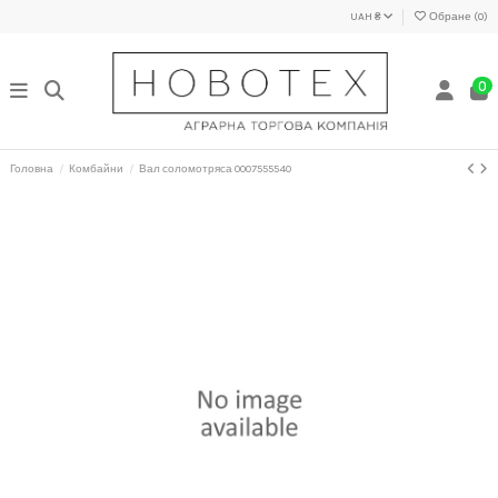
UAH ₴
Обране (
0
)
0
Головна
Комбайни
Вал соломотряса 0007555540