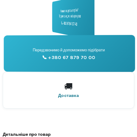
Не знаєте, яка деталь потрібна?
🔧
Підберемо за моделлю або артикулом
Підбір запчастин
📞 +380 67 841 07 40
📞
Передзвонимо й допоможемо підібрати
📞 +380 67 879 70 00
Консультація
🚚
По всій Україні
Нова Пошта
Доставка
Детальніше про товар