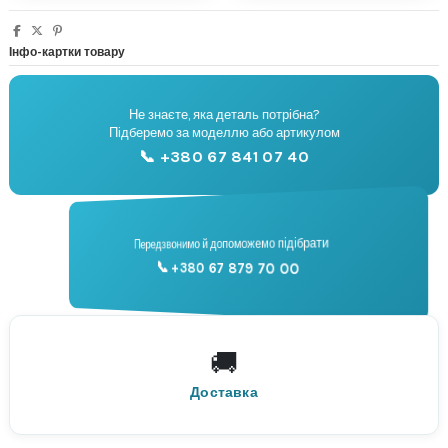
Інфо-картки товару
Не знаєте, яка деталь потрібна?
🔧
Підберемо за моделлю або артикулом
Підбір запчастин
📞 +380 67 841 07 40
📞
Передзвонимо й допоможемо підібрати
📞 +380 67 879 70 00
Консультація
🚚
По всій Україні
Нова Пошта
Доставка