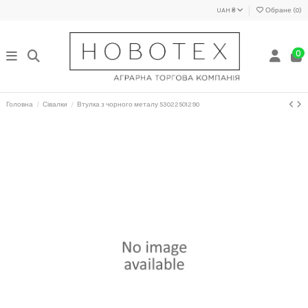
UAH ₴
Обране (
0
)
0
Головна
Сівалки
Втулка з чорного металу 53022501290