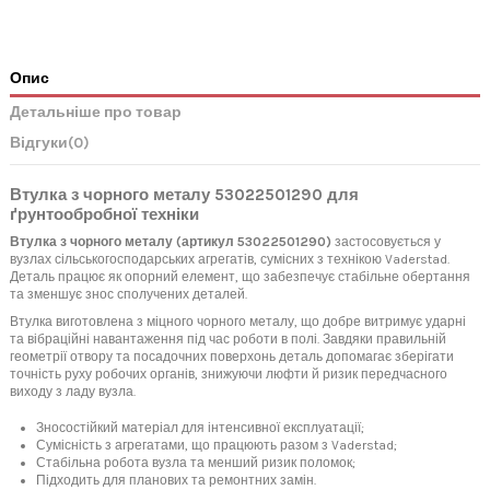
Опис
Детальніше про товар
Відгуки
(0)
Втулка з чорного металу 53022501290 для
ґрунтообробної техніки
Втулка з чорного металу (артикул 53022501290)
застосовується у
вузлах сільськогосподарських агрегатів, сумісних з технікою Vaderstad.
Деталь працює як опорний елемент, що забезпечує стабільне обертання
та зменшує знос сполучених деталей.
Втулка виготовлена з міцного чорного металу, що добре витримує ударні
та вібраційні навантаження під час роботи в полі. Завдяки правильній
геометрії отвору та посадочних поверхонь деталь допомагає зберігати
точність руху робочих органів, знижуючи люфти й ризик передчасного
виходу з ладу вузла.
Зносостійкий матеріал для інтенсивної експлуатації;
Сумісність з агрегатами, що працюють разом з Vaderstad;
Стабільна робота вузла та менший ризик поломок;
Підходить для планових та ремонтних замін.