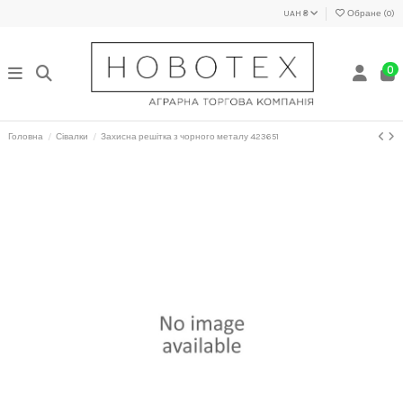
UAH ₴
Обране (
0
)
0
Головна
Сівалки
Захисна решітка з чорного металу 423651