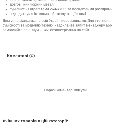
довговічний чорний метал;
сумісність з агрегатами Vaderstad за посадковими розмірами;
підходить для інтенсивної експлуатації в полі.
Доступна відправка по всій Україні перевізниками. Для уточнення
сумісності за моделлю техніки надсилайте запит менеджеру або
замовляйте решітку 423651 безпосередньо на сайті.
Коментарі (0)
Наразі коментарі відсутні.
16 інших товарів в цій категорії: