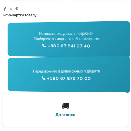
Інфо-картки товару
Не знаєте, яка деталь потрібна?
🔧
Підберемо за моделлю або артикулом
Підбір запчастин
📞 +380 67 841 07 40
📞
Передзвонимо й допоможемо підібрати
📞 +380 67 879 70 00
Консультація
🚚
По всій Україні
Нова Пошта
Доставка