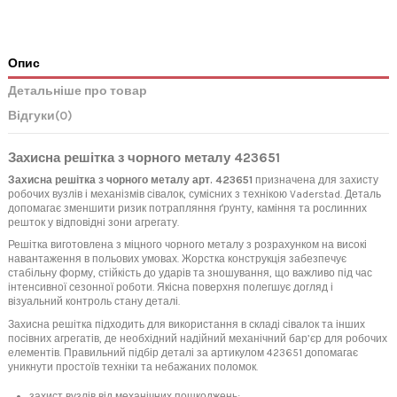
Опис
Детальніше про товар
Відгуки
(0)
Захисна решітка з чорного металу 423651
Захисна решітка з чорного металу арт. 423651
призначена для захисту
робочих вузлів і механізмів сівалок, сумісних з технікою Vaderstad. Деталь
допомагає зменшити ризик потрапляння ґрунту, каміння та рослинних
решток у відповідні зони агрегату.
Решітка виготовлена з міцного чорного металу з розрахунком на високі
навантаження в польових умовах. Жорстка конструкція забезпечує
стабільну форму, стійкість до ударів та зношування, що важливо під час
інтенсивної сезонної роботи. Якісна поверхня полегшує догляд і
візуальний контроль стану деталі.
Захисна решітка підходить для використання в складі сівалок та інших
посівних агрегатів, де необхідний надійний механічний бар’єр для робочих
елементів. Правильний підбір деталі за артикулом 423651 допомагає
уникнути простоїв техніки та небажаних поломок.
захист вузлів від механічних пошкоджень;