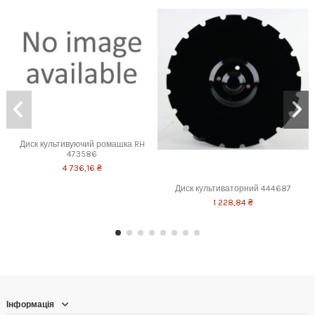
Диск культивуючий ромашка RH
473586
4 736,16 ₴
Диск культиваторний 444687
1 228,84 ₴
Інформація