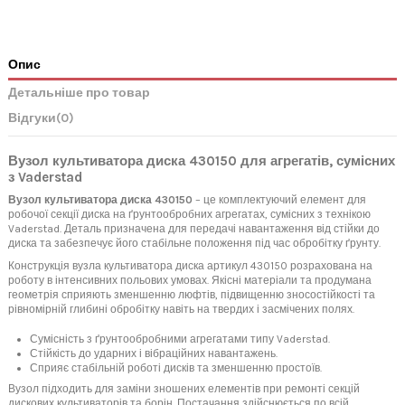
Опис
Детальніше про товар
Відгуки
(0)
Вузол культиватора диска 430150 для агрегатів, сумісних
з Vaderstad
Вузол культиватора диска 430150
– це комплектуючий елемент для
робочої секції диска на ґрунтообробних агрегатах, сумісних з технікою
Vaderstad. Деталь призначена для передачі навантаження від стійки до
диска та забезпечує його стабільне положення під час обробітку ґрунту.
Конструкція вузла культиватора диска артикул 430150 розрахована на
роботу в інтенсивних польових умовах. Якісні матеріали та продумана
геометрія сприяють зменшенню люфтів, підвищенню зносостійкості та
рівномірній глибині обробітку навіть на твердих і засмічених полях.
Сумісність з ґрунтообробними агрегатами типу Vaderstad.
Стійкість до ударних і вібраційних навантажень.
Сприяє стабільній роботі дисків та зменшенню простоїв.
Вузол підходить для заміни зношених елементів при ремонті секцій
дискових культиваторів та борін. Постачання здійснюється по всій