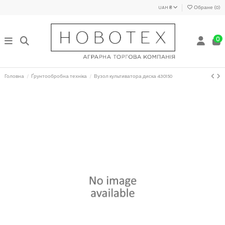
UAH ₴
Обране (
0
)
0
Головна
Ґрунтообробна техніка
Вузол культиватора диска 430150