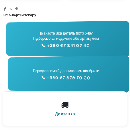
Інфо-картки товару
Не знаєте, яка деталь потрібна?
🔧
Підберемо за моделлю або артикулом
Підбір запчастин
📞 +380 67 841 07 40
📞
Передзвонимо й допоможемо підібрати
📞 +380 67 879 70 00
Консультація
🚚
По всій Україні
Нова Пошта
Доставка