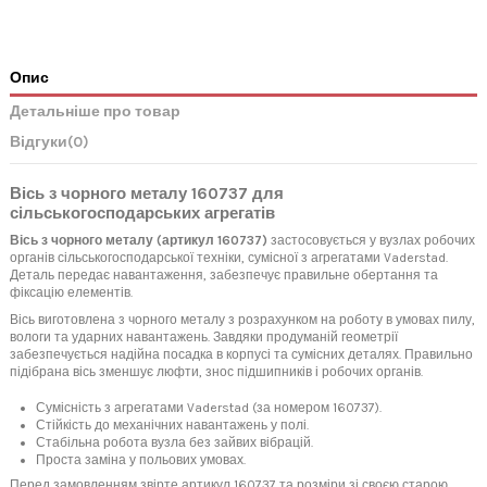
Опис
Детальніше про товар
Відгуки
(0)
Вісь з чорного металу 160737 для
сільськогосподарських агрегатів
Вісь з чорного металу (артикул 160737)
застосовується у вузлах робочих
органів сільськогосподарської техніки, сумісної з агрегатами Vaderstad.
Деталь передає навантаження, забезпечує правильне обертання та
фіксацію елементів.
Вісь виготовлена з чорного металу з розрахунком на роботу в умовах пилу,
вологи та ударних навантажень. Завдяки продуманій геометрії
забезпечується надійна посадка в корпусі та сумісних деталях. Правильно
підібрана вісь зменшує люфти, знос підшипників і робочих органів.
Сумісність з агрегатами Vaderstad (за номером 160737).
Стійкість до механічних навантажень у полі.
Стабільна робота вузла без зайвих вібрацій.
Проста заміна у польових умовах.
Перед замовленням звірте артикул 160737 та розміри зі своєю старою