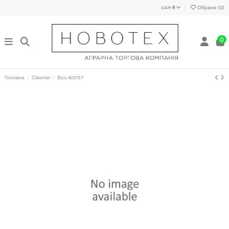
UAH ₴
Обране (
0
)
0
Головна
Сівалки
Вісь 160737