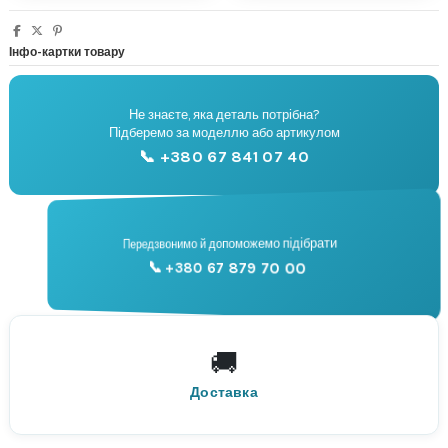
Інфо-картки товару
Не знаєте, яка деталь потрібна?
🔧
Підберемо за моделлю або артикулом
Підбір запчастин
📞 +380 67 841 07 40
📞
Передзвонимо й допоможемо підібрати
📞 +380 67 879 70 00
Консультація
🚚
По всій Україні
Нова Пошта
Доставка