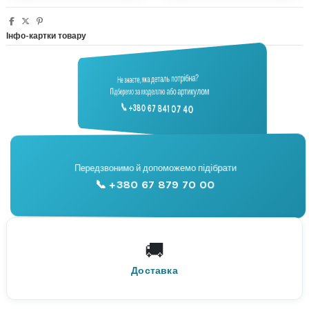
Інфо-картки товару
Не знаєте, яка деталь потрібна?
🔧
Підберемо за моделлю або артикулом
Підбір запчастин
📞 +380 67 841 07 40
📞
Передзвонимо й допоможемо підібрати
📞 +380 67 879 70 00
Консультація
🚚
По всій Україні
Нова Пошта
Доставка