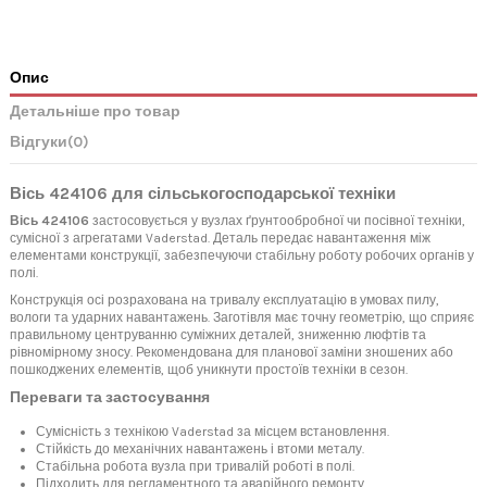
Опис
Детальніше про товар
Відгуки
(0)
Вісь 424106 для сільськогосподарської техніки
Вісь 424106
застосовується у вузлах ґрунтообробної чи посівної техніки,
сумісної з агрегатами Vaderstad. Деталь передає навантаження між
елементами конструкції, забезпечуючи стабільну роботу робочих органів у
полі.
Конструкція осі розрахована на тривалу експлуатацію в умовах пилу,
вологи та ударних навантажень. Заготівля має точну геометрію, що сприяє
правильному центруванню суміжних деталей, зниженню люфтів та
рівномірному зносу. Рекомендована для планової заміни зношених або
пошкоджених елементів, щоб уникнути простоїв техніки в сезон.
Переваги та застосування
Сумісність з технікою Vaderstad за місцем встановлення.
Стійкість до механічних навантажень і втоми металу.
Стабільна робота вузла при тривалій роботі в полі.
Підходить для регламентного та аварійного ремонту.