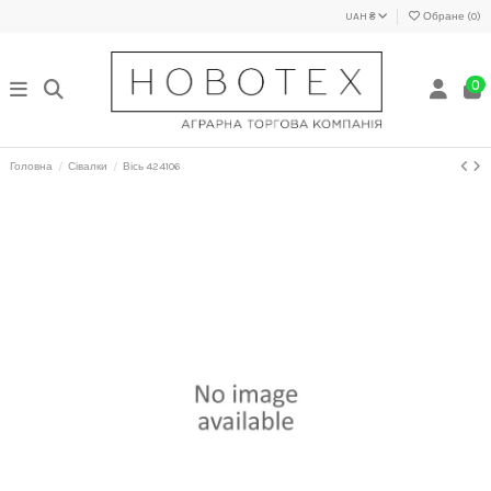
UAH ₴
Обране (
0
)
0
Головна
Сівалки
Вісь 424106