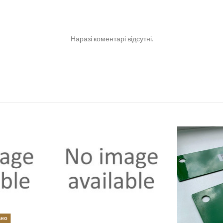
Наразі коментарі відсутні.
ано