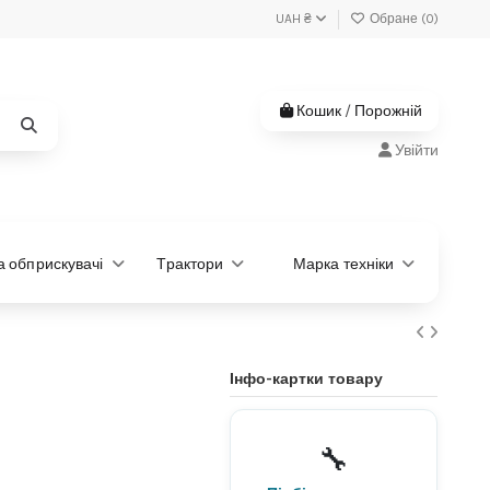
UAH ₴
Обране (
0
)
Кошик
/
Порожній
Увійти
та обприскувачі
Трактори
Марка техніки
Інфо-картки товару
Не знаєте, яка деталь
потрібна?
🔧
Підберемо за моделлю або
артикулом