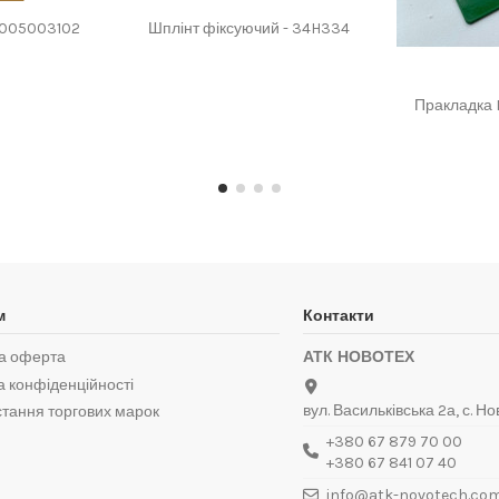
0005003102
Шплінт фіксуючий - 34H334
₴
Пракладка 
м
Контакти
а оферта
АТК НОВОТЕХ
а конфіденційності
вул. Васильківська 2а, с. Но
тання торгових марок
+380 67 879 70 00
+380 67 841 07 40
info@atk-novotech.co