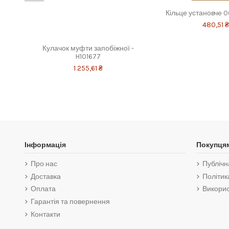
Кільце установче 
480,51 
Кулачок муфти запобіжної -
H101677
1 255,61 ₴
Інформація
Покупця
Про нас
Публічн
Доставка
Політик
Оплата
Викорис
Гарантія та повернення
Контакти