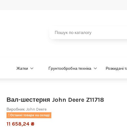
Жатки
Ґрунтообробна техніка
Розкидачі 
Вал-шестерня John Deere Z11718
Виробник:
John Deere
Останні товари на складі
11 658,24 ₴