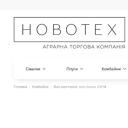
Сівалки
Плуги
Комбайни
Головна
Комбайни
Вал-шестерня John Deere Z11718