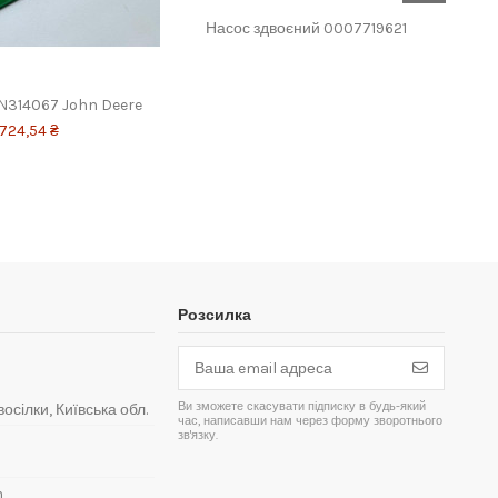
Насос здвоєний 0007719621
Ком
N314067 John Deere
724,54 ₴
Розсилка
Ви зможете скасувати підписку в будь-який
восілки, Київська обл.
час, написавши нам через форму зворотнього
зв'язку.
m