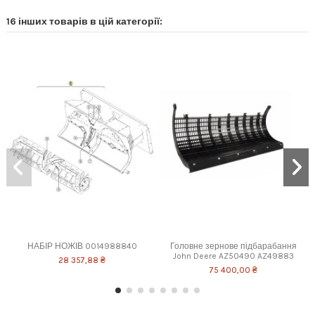
16 інших товарів в цій категорії:
НАБІР НОЖІВ 0014988840
Головне зернове підбарабання
John Deere AZ50490 AZ49883
28 357,88 ₴
75 400,00 ₴