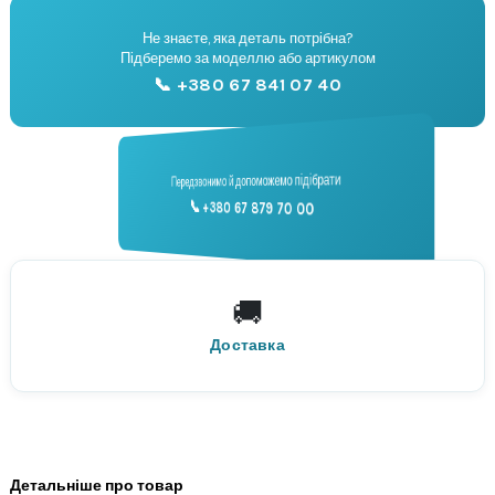
Не знаєте, яка деталь потрібна?
🔧
Підберемо за моделлю або артикулом
Підбір запчастин
📞 +380 67 841 07 40
📞
Передзвонимо й допоможемо підібрати
📞 +380 67 879 70 00
Консультація
🚚
По всій Україні
Нова Пошта
Доставка
Детальніше про товар