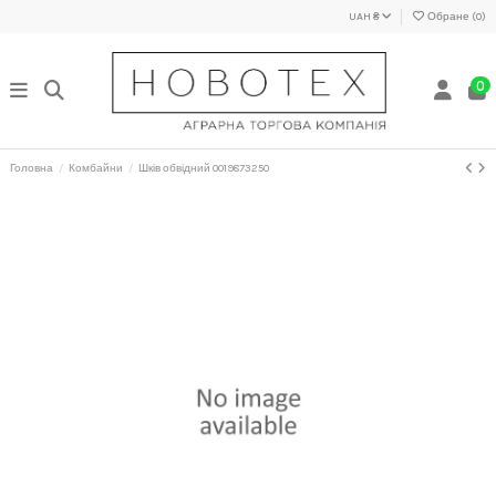
UAH ₴
Обране (
0
)
0
Головна
Комбайни
Шків обвідний 0019873250