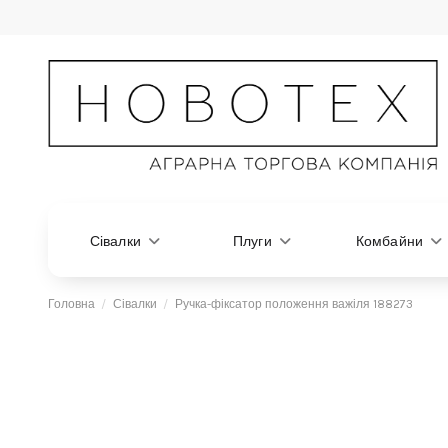
Сівалки
Плуги
Комбайни
Головна
Сівалки
Ручка-фіксатор положення важіля 188273