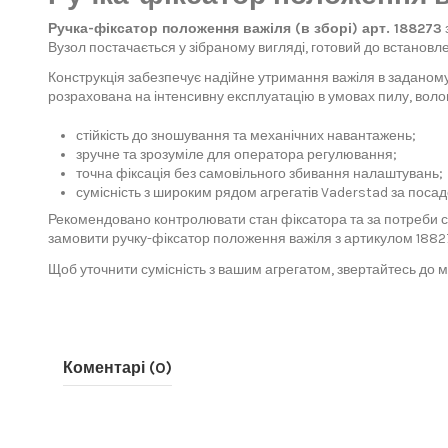
Ручка-фіксатор положення важіля (в зборі) арт. 188273
Вузол постачається у зібраному вигляді, готовий до встановл
Конструкція забезпечує надійне утримання важіля в заданому
розрахована на інтенсивну експлуатацію в умовах пилу, волог
стійкість до зношування та механічних навантажень;
зручне та зрозуміле для оператора регулювання;
точна фіксація без самовільного збивання налаштувань;
сумісність з широким рядом агрегатів Vaderstad за поса
Рекомендовано контролювати стан фіксатора та за потреби с
замовити ручку-фіксатор положення важіля з артикулом 1882
Щоб уточнити сумісність з вашим агрегатом, звертайтесь до
Коментарі (0)