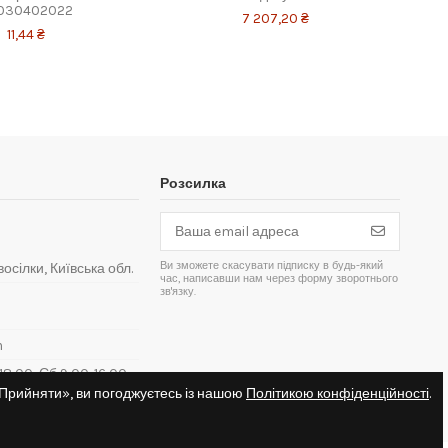
030402022
7 207,20 ₴
11,44 ₴
Розсилка
Ви зможете скасувати підписку в будь-який
восілки, Київська обл.
час, написавши нам через форму зворотнього
зв'язку.
m
8:00, Сб 9:00-16:00,
«Прийняти», ви погоджуєтесь із нашою
Політикою конфіденційності
.