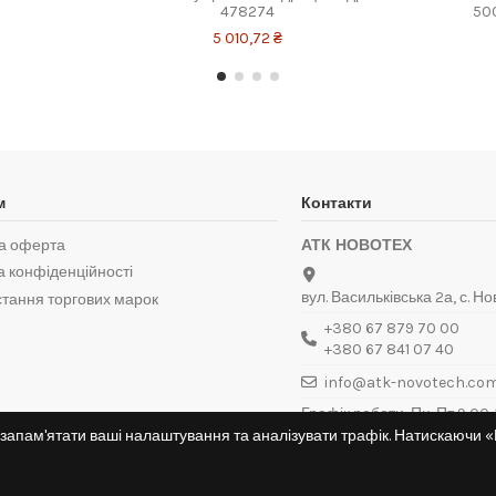
478274
50
5 010,72 ₴
м
Контакти
а оферта
АТК НОВОТЕХ
а конфіденційності
вул. Васильківська 2а, с. Но
тання торгових марок
+380 67 879 70 00
+380 67 841 07 40
info@atk-novotech.co
Графік роботи: Пн-Пт 9:00-1
Нд — вихідний
запам'ятати ваші налаштування та аналізувати трафік. Натискаючи 