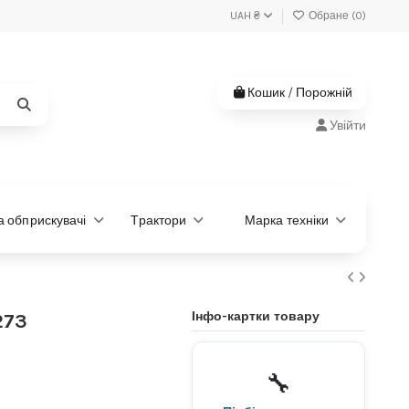
UAH ₴
Обране (
0
)
Кошик
/
Порожній
Увійти
та обприскувачі
Трактори
Марка техніки
Інфо-картки товару
273
Не знаєте, яка деталь
потрібна?
🔧
Підберемо за моделлю або
артикулом