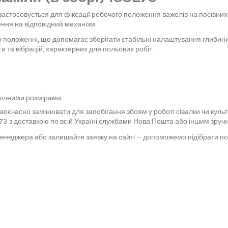
застосовується для фіксації робочого положення важелів на посівних 
ення на відповідний механізм.
 положенні, що допомагає зберігати стабільні налаштування глибини 
и та вібрацій, характерних для польових робіт.
дочними розмірами.
воєчасно замінювати для запобігання збоям у роботі сівалки чи кул
73 з доставкою по всій Україні службами Нова Пошта або іншим зруч
 менеджера або залишайте заявку на сайті — допоможемо підібрати п