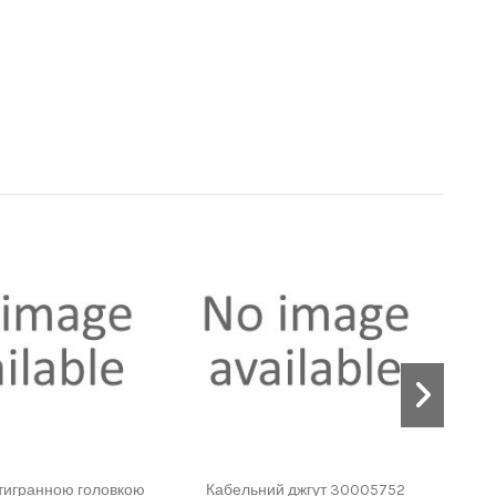
стигранною головкою
Кабельний джгут 30005752
Г