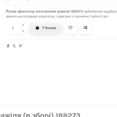
Ручка-фіксатор положення важіля 188273
забезпечує надійну
важіля на посівних агрегатах, сумісних з технікою Vaderstad.
У Кошик
жіля (в зборі) 188273