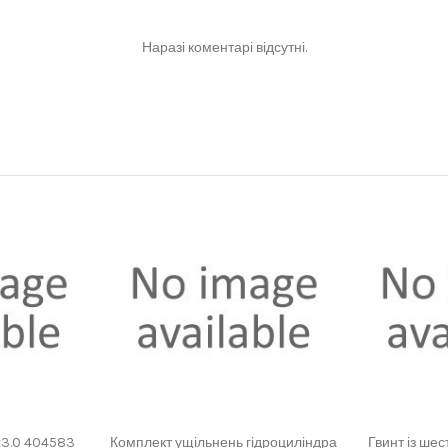
Наразі коментарі відсутні.
x3.0 404583
Комплект ущільнень гідроциліндра
Гвинт із ше