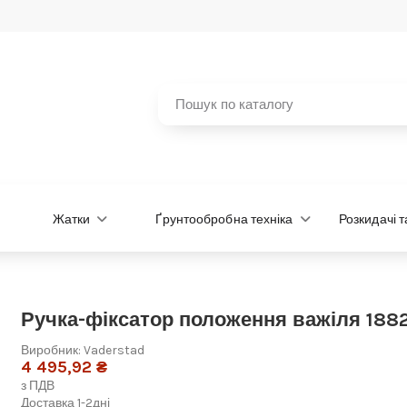
Жатки
Ґрунтообробна техніка
Розкидачі 
Ручка-фіксатор положення важіля 188
Виробник:
Vaderstad
4 495,92 ₴
з ПДВ
Доставка 1-2дні