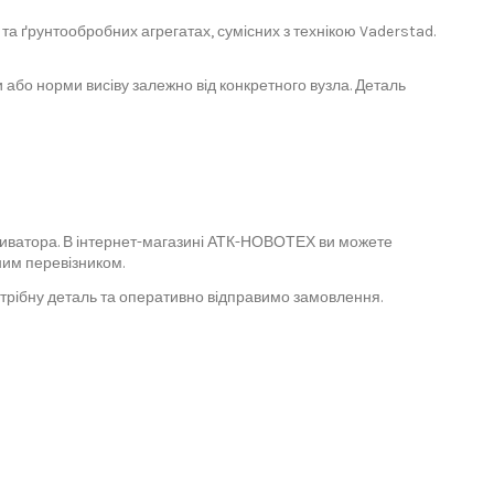
та ґрунтообробних агрегатах, сумісних з технікою Vaderstad.
або норми висіву залежно від конкретного вузла. Деталь
ьтиватора. В інтернет-магазині АТК-НОВОТЕХ ви можете
ним перевізником.
отрібну деталь та оперативно відправимо замовлення.