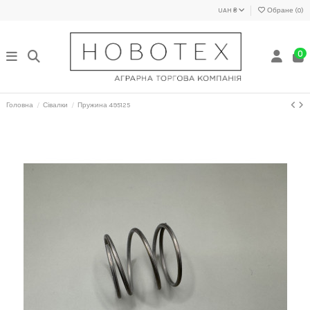
UAH ₴
Обране (
0
)
0
Головна
Сівалки
Пружина 495125