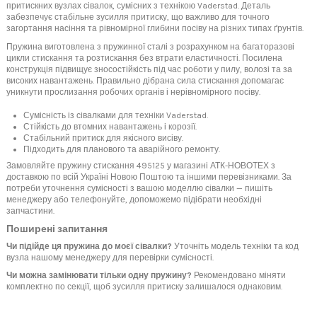
притискних вузлах сівалок, сумісних з технікою Vaderstad. Деталь
забезпечує стабільне зусилля притиску, що важливо для точного
загортання насіння та рівномірної глибини посіву на різних типах ґрунтів.
Пружина виготовлена з пружинної сталі з розрахунком на багаторазові
цикли стискання та розтискання без втрати еластичності. Посилена
конструкція підвищує зносостійкість під час роботи у пилу, волозі та за
високих навантажень. Правильно дібрана сила стискання допомагає
уникнути прослизання робочих органів і нерівномірного посіву.
Сумісність із сівалками для техніки Vaderstad.
Стійкість до втомних навантажень і корозії.
Стабільний притиск для якісного висіву.
Підходить для планового та аварійного ремонту.
Замовляйте пружину стискання 495125 у магазині АТК-НОВОТЕХ з
доставкою по всій Україні Новою Поштою та іншими перевізниками. За
потреби уточнення сумісності з вашою моделлю сівалки — пишіть
менеджеру або телефонуйте, допоможемо підібрати необхідні
запчастини.
Поширені запитання
Чи підійде ця пружина до моєї сівалки?
Уточніть модель техніки та код
вузла нашому менеджеру для перевірки сумісності.
Чи можна замінювати тільки одну пружину?
Рекомендовано міняти
комплектно по секції, щоб зусилля притиску залишалося однаковим.