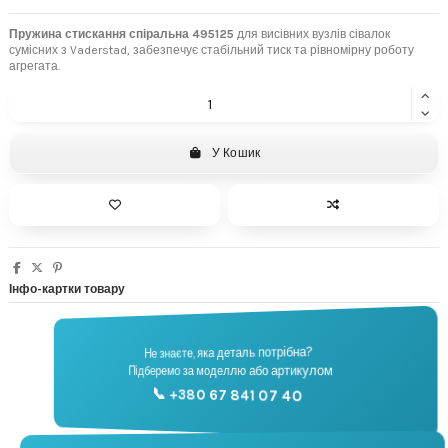
Пружина стискання спіральна 495125
для висівних вузлів сівалок
сумісних з Vaderstad, забезпечує стабільний тиск та рівномірну роботу
агрегата.
У Кошик
Інфо-картки товару
Не знаєте, яка деталь потрібна?
🔧
Підберемо за моделлю або артикулом
Підбір запчастин
📞 +380 67 841 07 40