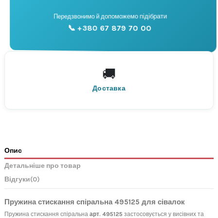
📞
Передзвонимо й допоможемо підібрати
📞 +380 67 879 70 00
Консультація
🚚
По всій Україні
Нова Пошта
Доставка
Опис
Детальніше про товар
Відгуки
(0)
Пружина стискання спіральна 495125 для сівалок
Пружина стискання спіральна
арт. 495125
застосовується у висівних та