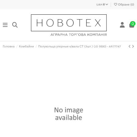
UAH ₴
Обране (
0
)
0
Головна
Комбайни
Полукольца упорные к/вала СТ (3шт.) (JD 9500) - AR77747