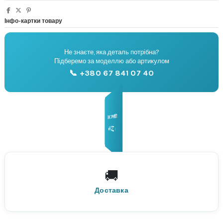
Інфо-картки товару
Не знаєте, яка деталь потрібна?
🔧
Підберемо за моделлю або артикулом
Підбір запчастин
📞 +380 67 841 07 40
📞
Передзвонимо й допоможемо підібрати
📞 +380 67 879 70 00
Консультація
🚚
По всій Україні
Нова Пошта
Доставка