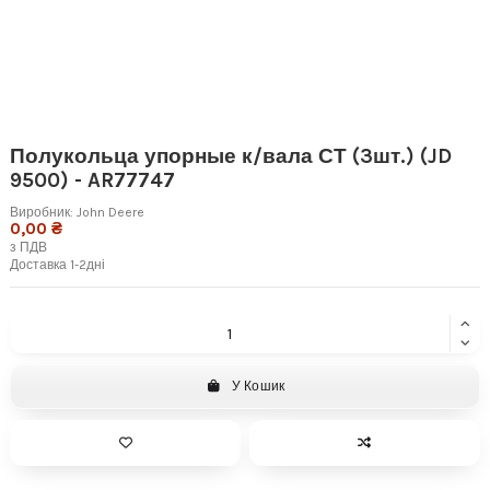
Полукольца упорные к/вала СТ (3шт.) (JD
9500) - AR77747
Виробник:
John Deere
0,00 ₴
з ПДВ
Доставка 1-2дні
У Кошик