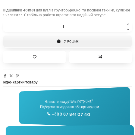
Підшипник 401961
для вузлів ґрунтообробної та посівної техніки, сумісної
з Vaderstad. Стабільна робота агрегатів та надійний ресурс.
У Кошик
Інфо-картки товару
Не знаєте, яка деталь потрібна?
🔧
Підберемо за моделлю або артикулом
Підбір запчастин
📞 +380 67 841 07 40