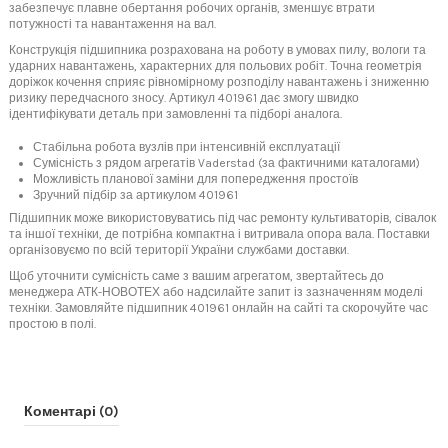
забезпечує плавне обертання робочих органів, зменшує втрати
потужності та навантаження на вал.
Конструкція підшипника розрахована на роботу в умовах пилу, вологи та
ударних навантажень, характерних для польових робіт. Точна геометрія
доріжок кочення сприяє рівномірному розподілу навантажень і зниженню
ризику передчасного зносу. Артикул 401961 дає змогу швидко
ідентифікувати деталь при замовленні та підборі аналога.
Стабільна робота вузлів при інтенсивній експлуатації
Сумісність з рядом агрегатів Vaderstad (за фактичними каталогами)
Можливість планової заміни для попередження простоїв
Зручний підбір за артикулом 401961
Підшипник може використовуватись під час ремонту культиваторів, сівалок
та іншої техніки, де потрібна компактна і витривала опора вала. Поставки
організовуємо по всій території України службами доставки.
Щоб уточнити сумісність саме з вашим агрегатом, звертайтесь до
менеджера АТК-НОВОТЕХ або надсилайте запит із зазначенням моделі
техніки. Замовляйте підшипник 401961 онлайн на сайті та скорочуйте час
простою в полі.
Коментарі (0)