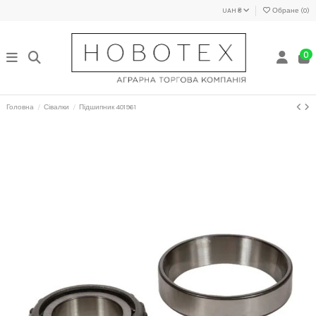
UAH ₴
Обране (
0
)
0
Головна
Сівалки
Підшипник 401961