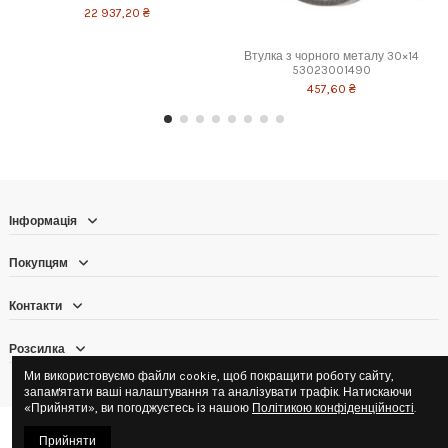
22 937,20 ₴
Втулка з чорного металу 30×14
53023001490
457,60 ₴
Інформація
Покупцям
Контакти
Розсилка
Ми використовуємо файли cookie, щоб покращити роботу сайту,
запам'ятати ваші налаштування та аналізувати трафік. Натискаючи
«Прийняти», ви погоджуєтесь із нашою
Політикою конфіденційності
.
© 2016–2026 ТОВ «Аграрна торгова компанія «НОВОТЕХ» · ЄДРПОУ
Прийняти
40527048 · Юридична адреса: 03027, Київська обл., с. Новосілки, вул.