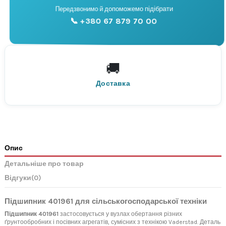
📞
Передзвонимо й допоможемо підібрати
📞 +380 67 879 70 00
Консультація
🚚
По всій Україні
Нова Пошта
Доставка
Опис
Детальніше про товар
Відгуки
(0)
Підшипник 401961 для сільськогосподарської техніки
Підшипник 401961
застосовується у вузлах обертання різних
ґрунтообробних і посівних агрегатів, сумісних з технікою Vaderstad. Деталь