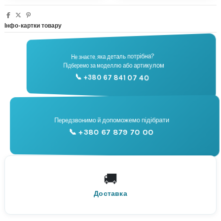
Інфо-картки товару
Не знаєте, яка деталь потрібна?
🔧
Підберемо за моделлю або артикулом
Підбір запчастин
📞 +380 67 841 07 40
📞
Передзвонимо й допоможемо підібрати
📞 +380 67 879 70 00
Консультація
🚚
По всій Україні
Нова Пошта
Доставка