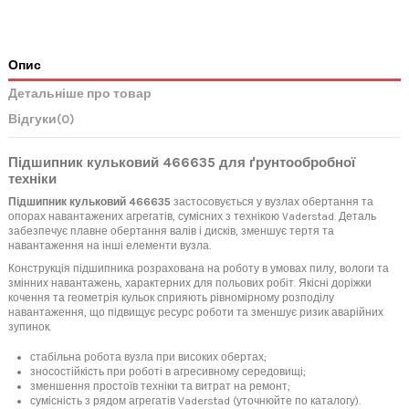
Опис
Детальніше про товар
Відгуки
(0)
Підшипник кульковий 466635 для ґрунтообробної
техніки
Підшипник кульковий 466635
застосовується у вузлах обертання та
опорах навантажених агрегатів, сумісних з технікою Vaderstad. Деталь
забезпечує плавне обертання валів і дисків, зменшує тертя та
навантаження на інші елементи вузла.
Конструкція підшипника розрахована на роботу в умовах пилу, вологи та
змінних навантажень, характерних для польових робіт. Якісні доріжки
кочення та геометрія кульок сприяють рівномірному розподілу
навантаження, що підвищує ресурс роботи та зменшує ризик аварійних
зупинок.
стабільна робота вузла при високих обертах;
зносостійкість при роботі в агресивному середовищі;
зменшення простоїв техніки та витрат на ремонт;
сумісність з рядом агрегатів Vaderstad (уточнюйте по каталогу).