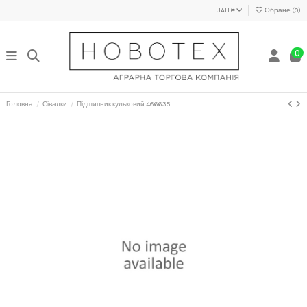
UAH ₴
Обране (
0
)
0
Головна
Сівалки
Підшипник кульковий 466635