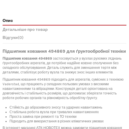
Опис
Детальніше про товар
Відгуки
(0)
Підшипник ковзання 494869 для ґрунтообробної техніки
Підшипник ковзання 494869
застосовується у вузлах рухомих з'єднань
ґрунтообробних агрегатів, де потрібне надійне ковзне сполучення без
складного обслуговування. Деталь служить для зменшення тертя між
деталями, стабілізує роботу вузла та знижує знос інших елементів.
Підшипник ковзання 494869 підходить для агрегатів, сумісних з технікою
Vaderstad, що працюють у складних польових умовах з високими
навантаженнями та вібраціями. Конструкція деталі орієнтована на
довговічність і стабільність розмірів, що допомагає зберігати точність
роботи робочих органів та рівномірність обробітку ґрунту.
Стійкість до абразивного зносу та ударних навантажень
Стабільна робота вузла при тривалих навантаженнях
Проста заміна при ремонті та ТО техніки
Підходить для використання в різних кліматичних умовах
В інтернет-магазині АТК-НОВОТЕХ можна замовити підшипник ковзання