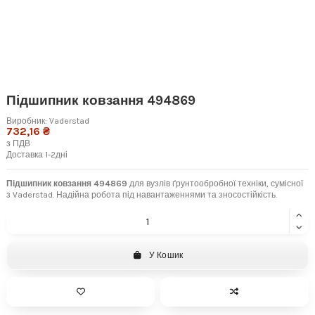
Підшипник ковзання 494869
Виробник:
Vaderstad
732,16 ₴
з ПДВ
Доставка 1-2дні
Підшипник ковзання 494869
для вузлів ґрунтообробної техніки, сумісної
з Vaderstad. Надійна робота під навантаженнями та зносостійкість.
У Кошик