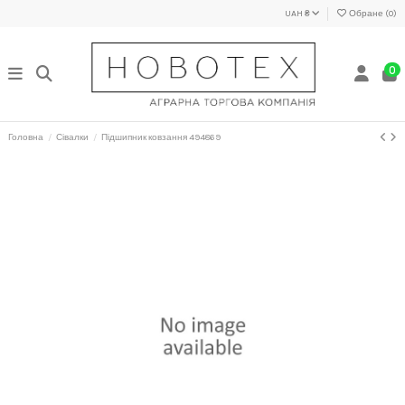
UAH ₴
Обране (
0
)
0
Головна
Сівалки
Підшипник ковзання 494869