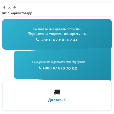
Інфо-картки товару
Не знаєте, яка деталь потрібна?
🔧
Підберемо за моделлю або артикулом
Підбір запчастин
📞 +380 67 841 07 40
📞
Передзвонимо й допоможемо підібрати
📞 +380 67 879 70 00
Консультація
🚚
По всій Україні
Нова Пошта
Доставка