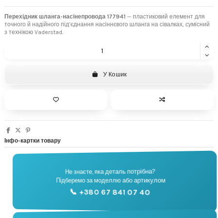
Перехідник шланга-насінепровода 177941
— пластиковий елемент для
точного й надійного під’єднання насіннєвого шланга на сівалках, сумісний
з технікою Vaderstad.
У Кошик
Інфо-картки товару
Не знаєте, яка деталь потрібна?
🔧
Підберемо за моделлю або артикулом
Підбір запчастин
📞 +380 67 841 07 40