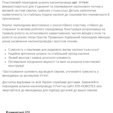
Пластиковий перехідник шланга-насінепровода
арт. 177941
використовується для з’єднання та спрямування насіннєвого потоку у
висівній системі сівалок, сумісних з Vaderstad. Деталь забезпечує
герметичність та стабільну подачу насіння до сошників без перевитрати й
просипання.
Корпус перехідника виготовлено з зносостійкого пластику, стійкого до
стирання та впливу робочого середовища. Конструкція розрахована на
тривалу роботу за інтенсивного навантаження, частих виїздів у поле та
роботи на різних типах ґрунтів. Правильно підібраний перехідник зменшує
ризик засмічення насіннєпроводів і простоїв техніки.
Сумісність з сівалками для рядкового висіву насіння Vaderstad*
Надійне кріплення шланга та стабільний прохід насіння
Легкий монтаж і заміна штатного елемента
Оптимальне поєднання міцності та ваги за рахунок пластикової
конструкції
*Застосування залежить від моделі сівалки, уточнюйте сумісність у
менеджера за артикулом 177941.
Доступна відправка по всій Україні службами доставки. Замовляйте
перехідник шланга-насінепровода 177941 на сайті АТК-НОВОТЕХ або
звертайтеся до менеджера для підбору деталей до вашої сівалки.
Коментарі (0)