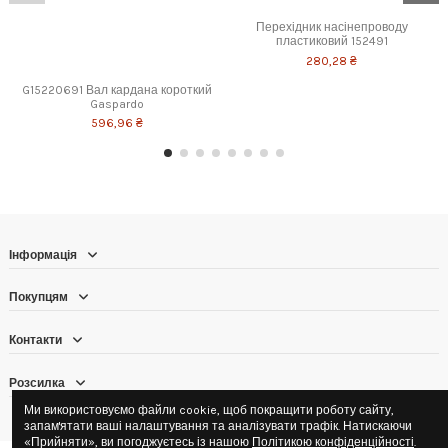
Перехідник насінепроводу
пластиковий 152491
280,28 ₴
G15220691 Вал кардана короткий
Gaspardo
596,96 ₴
Інформація
Покупцям
Контакти
Розсилка
Ми використовуємо файли cookie, щоб покращити роботу сайту,
запам'ятати ваші налаштування та аналізувати трафік. Натискаючи
«Прийняти», ви погоджуєтесь із нашою
Політикою конфіденційності
.