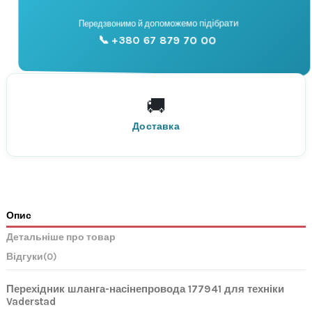
📞
Передзвонимо й допоможемо підібрати
📞 +380 67 879 70 00
Консультація
🚚
По всій Україні
Нова Пошта
Доставка
Опис
Детальніше про товар
Відгуки
(0)
Перехідник шланга-насінепровода 177941 для техніки
Vaderstad