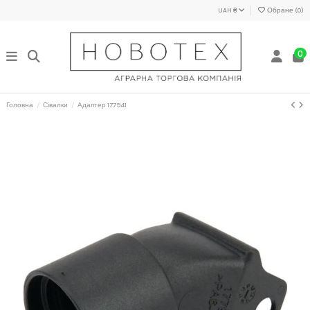
UAH ₴
Обране (
0
)
0
Головна
Сівалки
Адаптер 177941