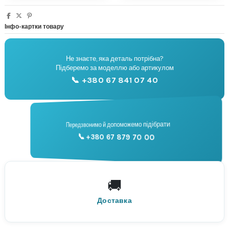
Інфо-картки товару
Не знаєте, яка деталь потрібна?
🔧
Підберемо за моделлю або артикулом
Підбір запчастин
📞 +380 67 841 07 40
📞
Передзвонимо й допоможемо підібрати
📞 +380 67 879 70 00
Консультація
🚚
По всій Україні
Нова Пошта
Доставка