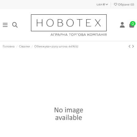
UAH ₴
Обране (
0
)
0
Головна
Сівалки
Обмежувач руху штока 447652