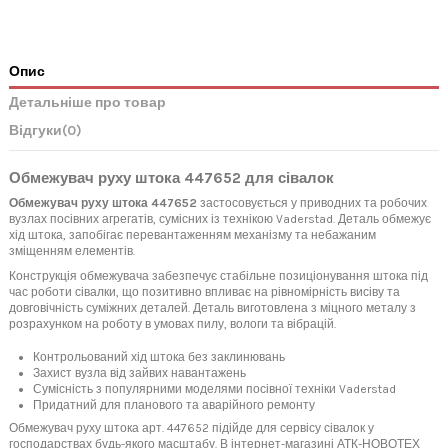
Опис
Детальніше про товар
Відгуки
(0)
Обмежувач руху штока 447652 для сівалок
Обмежувач руху штока 447652
застосовується у приводних та робочих
вузлах посівних агрегатів, сумісних із технікою Vaderstad. Деталь обмежує
хід штока, запобігає перевантаженням механізму та небажаним
зміщенням елементів.
Конструкція обмежувача забезпечує стабільне позиціонування штока під
час роботи сівалки, що позитивно впливає на рівномірність висіву та
довговічність суміжних деталей. Деталь виготовлена з міцного металу з
розрахунком на роботу в умовах пилу, вологи та вібрацій.
Контрольований хід штока без заклинювань
Захист вузла від зайвих навантажень
Сумісність з популярними моделями посівної техніки Vaderstad
Придатний для планового та аварійного ремонту
Обмежувач руху штока арт. 447652 підійде для сервісу сівалок у
господарствах будь-якого масштабу. В інтернет-магазині АТК-НОВОТЕХ