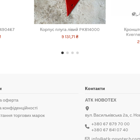
3490467
Корпус плуга лівий PK814000
Кронште
Kverne
₴
9 131,71 ₴
2
м
Контакти
а оферта
АТК НОВОТЕХ
а конфіденційності
вул. Васильківська 2а, с. Но
тання торгових марок
+380 67 879 70 00
+380 67 841 07 40
info@atk-novotech.co