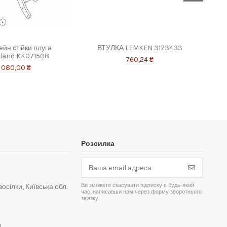
йн стійки плуга
ВТУЛКА LEMKEN 3173433
Стійк
land KK071508
760,24 ₴
 080,00 ₴
Розсилка
Ви зможете скасувати підписку в будь-який
восілки, Київська обл.
час, написавши нам через форму зворотнього
зв'язку.
m