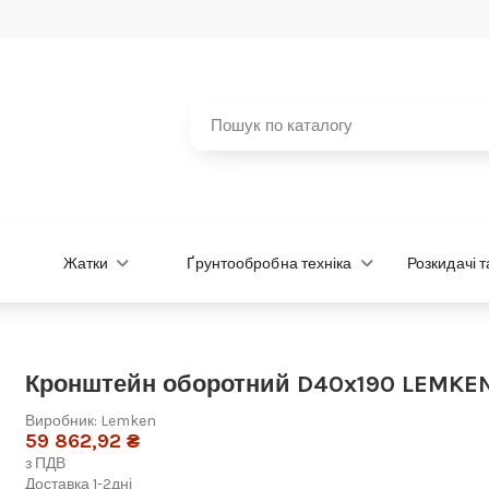
Жатки
Ґрунтообробна техніка
Розкидачі 
Кронштейн оборотний D40x190 LEMKE
Виробник:
Lemken
59 862,92 ₴
з ПДВ
Доставка 1-2дні