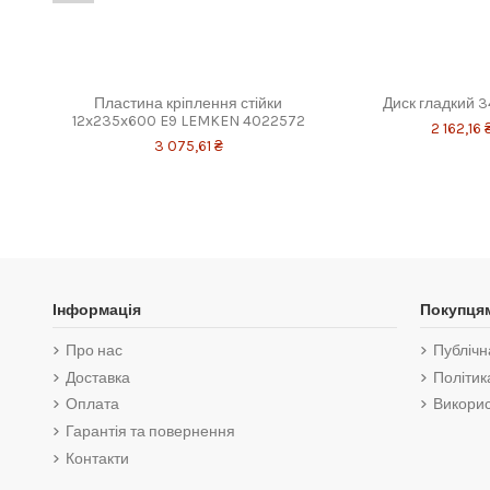
Пластина кріплення стійки
Диск гладкий 
12x235x600 E9 LEMKEN 4022572
2 162,16 
3 075,61 ₴
Інформація
Покупця
Про нас
Публічн
Доставка
Політик
Оплата
Викорис
Гарантія та повернення
Контакти