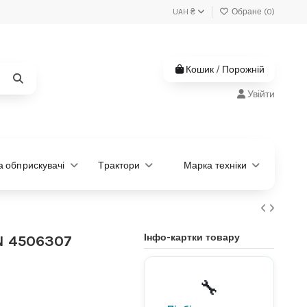
UAH ₴
Обране (
0
)
Кошик
/
Порожній
Увійти
та обприскувачі
Трактори
Марка техніки
Інфо-картки товару
N 4506307
Не знаєте, яка деталь
потрібна?
🔧
Підберемо за моделлю або
артикулом