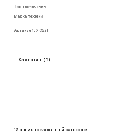
Тип запчастини
Марка техніки
Артикул
199-022H
Коментарі (0)
16 інших товарів в цій категорії: