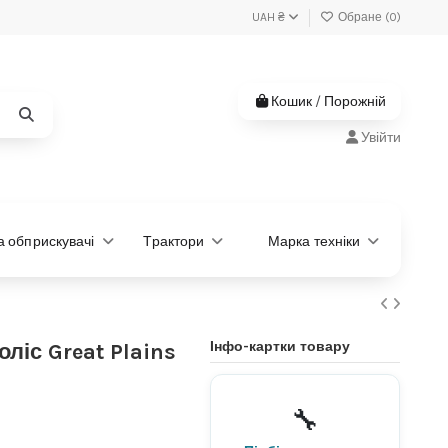
UAH ₴
Обране (
0
)
Кошик
/
Порожній
Увійти
та обприскувачі
Трактори
Марка техніки
Інфо-картки товару
ліс Great Plains
Не знаєте, яка деталь
потрібна?
🔧
Підберемо за моделлю або
артикулом