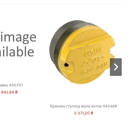
авка 499797
 642,64 ₴
Кришка ступиці вала котка 445466
П
2 371,20 ₴