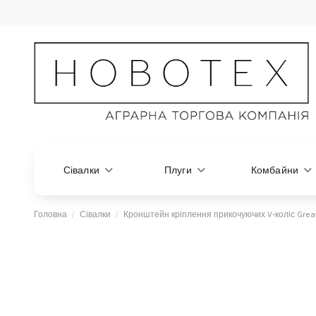
Сівалки
Плуги
Комбайни
Головна
Сівалки
Кронштейн кріплення прикочуючих V-коліс Great