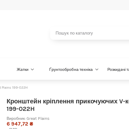
Жатки
Ґрунтообробна техніка
Розкидачі 
 Plains 199-022H
Кронштейн кріплення прикочуючих V-ко
199-022H
Виробник:
Great Plains
6 947,72 ₴