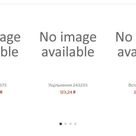
575
Ущільнення 243255
Вст
 ₴
123,24 ₴
2