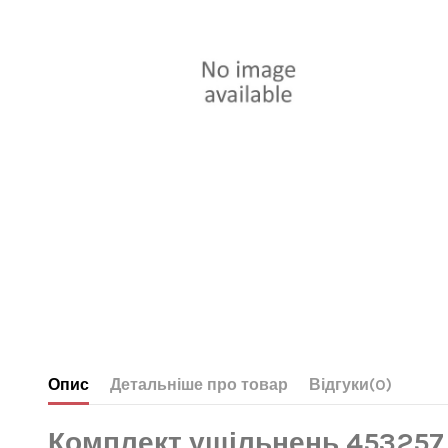
Опис
Детальніше про товар
Відгуки
(0)
Комплект ущільнень 453257 д