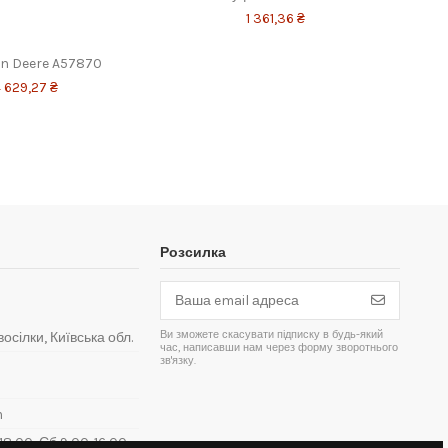
1 361,36 ₴
hn Deere A57870
 629,27 ₴
Розсилка
Ви зможете скасувати підписку в будь-який
восілки, Київська обл.
час, написавши нам через форму зворотнього
зв'язку.
m
8:00, Сб 9:00-16:00,