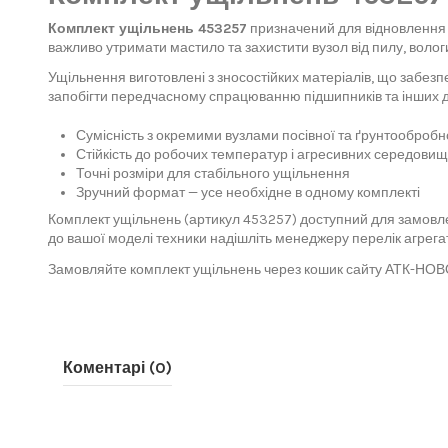
Комплект ущільнень 453257
призначений для відновлення г
важливо утримати мастило та захистити вузол від пилу, волог
Ущільнення виготовлені з зносостійких матеріалів, що забез
запобігти передчасному спрацюванню підшипників та інших дет
Сумісність з окремими вузлами посівної та ґрунтообробно
Стійкість до робочих температур і агресивних середовищ
Точні розміри для стабільного ущільнення
Зручний формат — усе необхідне в одному комплекті
Комплект ущільнень (артикул 453257) доступний для замовле
до вашої моделі техники надішліть менеджеру перелік агрегат
Замовляйте комплект ущільнень через кошик сайту АТК-НОВОТ
Коментарі (0)