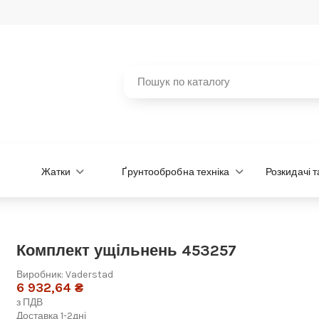
Жатки
Ґрунтообробна техніка
Розкидачі 
Комплект ущільнень 453257
Виробник:
Vaderstad
6 932,64 ₴
з ПДВ
Доставка 1-2дні