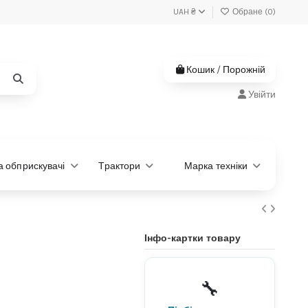
UAH ₴
Обране (
0
)
Кошик
/
Порожній
Увійти
та обприскувачі
Трактори
Марка техніки
Інфо-картки товару
Не знаєте, яка деталь
потрібна?
🔧
Підберемо за моделлю або
артикулом