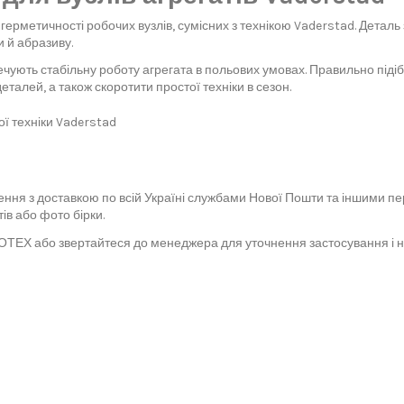
ерметичності робочих вузлів, сумісних з технікою Vaderstad. Деталь 
и й абразиву.
печують стабільну роботу агрегата в польових умовах. Правильно пі
алей, а також скоротити простої техніки в сезон.
ї техніки Vaderstad
ння з доставкою по всій Україні службами Нової Пошти та іншими пе
ів або фото бірки.
ЕХ або звертайтеся до менеджера для уточнення застосування і ная