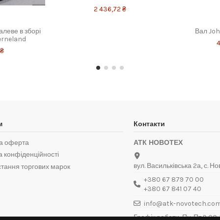
2 436,72 ₴
леве в зборі
Вал Jo
erneland
4
 ₴
м
Контакти
а оферта
АТК НОВОТЕХ
а конфіденційності
вул. Васильківська 2а, с. Но
тання торгових марок
+380 67 879 70 00
+380 67 841 07 40
info@atk-novotech.co
Графік роботи: Пн-Пт 9:00-1