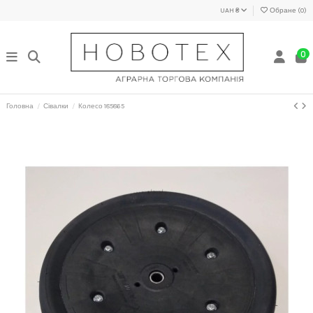
UAH ₴
Обране (
0
)
0
Головна
Сівалки
Колесо 185865