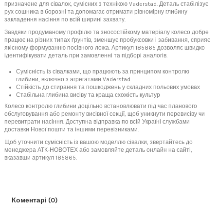
призначене для сівалок, сумісних з технікою Vaderstad. Деталь стабілізує
рух сошника в борозні та допомагає отримати рівномірну глибину
закладення насіння по всій ширині захвату.
Завдяки продуманому профілю та зносостійкому матеріалу колесо добре
працює на різних типах ґрунтів, зменшує пробуксовки і забивання, сприяє
якісному формуванню посівного ложа. Артикул 185865 дозволяє швидко
ідентифікувати деталь при замовленні та підборі аналогів.
Сумісність із сівалками, що працюють за принципом контролю
глибини, включно з агрегатами Vaderstad
Стійкість до стирання та пошкоджень у складних польових умовах
Стабільна глибина висіву та краща схожість культур
Колесо контролю глибини доцільно встановлювати під час планового
обслуговування або ремонту висівної секції, щоб уникнути перевисіву чи
перевитрати насіння. Доступна відправка по всій Україні службами
доставки Нової пошти та іншими перевізниками.
Щоб уточнити сумісність із вашою моделлю сівалки, звертайтесь до
менеджера АТК-НОВОТЕХ або замовляйте деталь онлайн на сайті,
вказавши артикул 185865.
Коментарі (0)