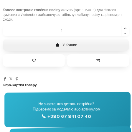
Колесо контролю глибини висіву 351×115
(арт. 185865) для сівалок
сумісних з Vaderstad забезпечує стабільну глибину посіву та рівномірні
сходи.
У Кошик
Інфо-картки товару
Не знаєте, яка деталь потрібна?
🔧
Підберемо за моделлю або артикулом
Підбір запчастин
📞 +380 67 841 07 40