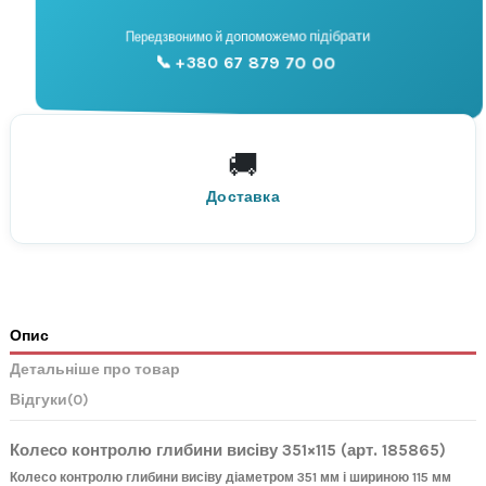
📞
Передзвонимо й допоможемо підібрати
📞 +380 67 879 70 00
Консультація
🚚
По всій Україні
Нова Пошта
Доставка
Опис
Детальніше про товар
Відгуки
(0)
Колесо контролю глибини висіву 351×115 (арт. 185865)
Колесо контролю глибини висіву діаметром 351 мм і шириною 115 мм