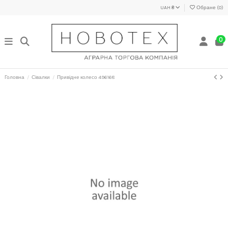
UAH ₴
Обране (
0
)
0
Головна
Сівалки
Привідне колесо 496168