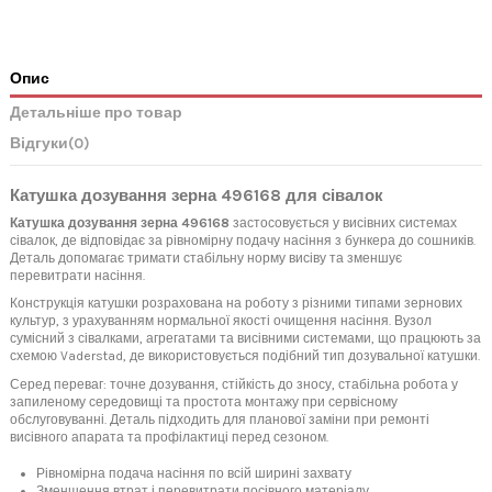
Опис
Детальніше про товар
Відгуки
(0)
Катушка дозування зерна 496168 для сівалок
Катушка дозування зерна 496168
застосовується у висівних системах
сівалок, де відповідає за рівномірну подачу насіння з бункера до сошників.
Деталь допомагає тримати стабільну норму висіву та зменшує
перевитрати насіння.
Конструкція катушки розрахована на роботу з різними типами зернових
культур, з урахуванням нормальної якості очищення насіння. Вузол
сумісний з сівалками, агрегатами та висівними системами, що працюють за
схемою Vaderstad, де використовується подібний тип дозувальної катушки.
Серед переваг: точне дозування, стійкість до зносу, стабільна робота у
запиленому середовищі та простота монтажу при сервісному
обслуговуванні. Деталь підходить для планової заміни при ремонті
висівного апарата та профілактиці перед сезоном.
Рівномірна подача насіння по всій ширині захвату
Зменшення втрат і перевитрати посівного матеріалу