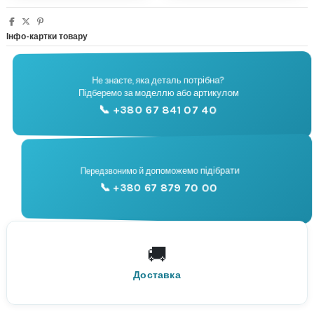
Інфо-картки товару
Не знаєте, яка деталь потрібна?
🔧
Підберемо за моделлю або артикулом
Підбір запчастин
📞 +380 67 841 07 40
📞
Передзвонимо й допоможемо підібрати
📞 +380 67 879 70 00
Консультація
🚚
По всій Україні
Нова Пошта
Доставка