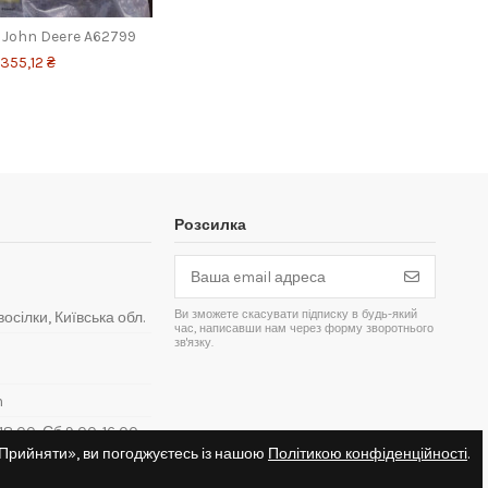
John Deere A62799
355,12 ₴
Розсилка
Ви зможете скасувати підписку в будь-який
восілки, Київська обл.
час, написавши нам через форму зворотнього
зв'язку.
m
8:00, Сб 9:00-16:00,
«Прийняти», ви погоджуєтесь із нашою
Політикою конфіденційності
.