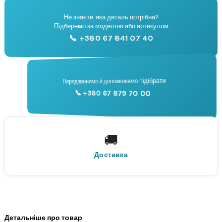
Не знаєте, яка деталь потрібна?
🔧
Підберемо за моделлю або артикулом
Підбір запчастин
📞 +380 67 841 07 40
📞
Передзвонимо й допоможемо підібрати
📞 +380 67 879 70 00
Консультація
🚚
По всій Україні
Нова Пошта
Доставка
Детальніше про товар