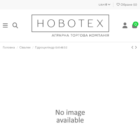
UAH ₴
Обране (
0
)
0
Головна
Сівалки
Гідроциліндр GA14632