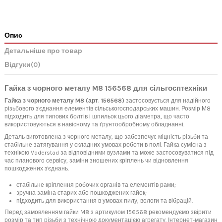
Опис
Детальніше про товар
Відгуки
(0)
Гайка з чорного металу M8 156568 для сільгосптехніки
Гайка з чорного металу M8 (арт. 156568)
застосовується для надійного
різьбового з'єднання елементів сільськогосподарських машин. Розмір М8
підходить для типових болтів і шпильок цього діаметра, що часто
використовуються в навісному та ґрунтообробному обладнанні.
Деталь виготовлена з чорного металу, що забезпечує міцність різьби та
стабільне затягування у складних умовах роботи в полі. Гайка сумісна з
технікою Vaderstad за відповідними вузлами та може застосовуватися під
час планового сервісу, заміни зношених кріплень чи відновлення
пошкоджених з'єднань.
стабільне кріплення робочих органів та елементів рами;
зручна заміна старих або пошкоджених гайок;
підходить для використання в умовах пилу, вологи та вібрацій.
Перед замовленням гайки M8 з артикулом 156568 рекомендуємо звірити
розмір та тип різьби з технічною документацією агрегату. Інтернет-магазин