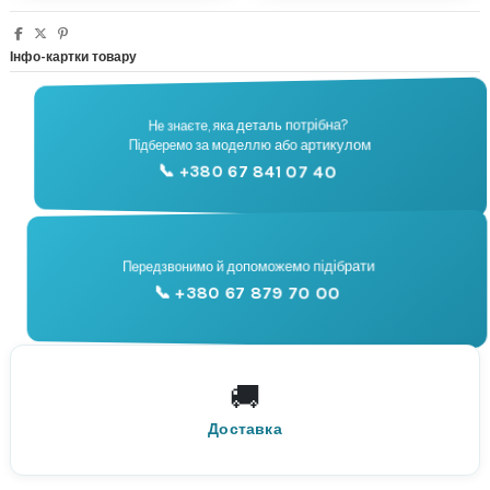
Інфо-картки товару
Не знаєте, яка деталь потрібна?
🔧
Підберемо за моделлю або артикулом
Підбір запчастин
📞 +380 67 841 07 40
📞
Передзвонимо й допоможемо підібрати
📞 +380 67 879 70 00
Консультація
🚚
По всій Україні
Нова Пошта
Доставка