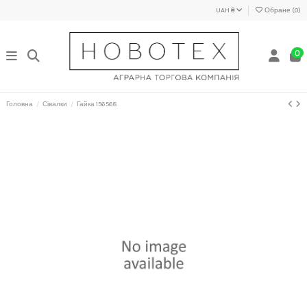
UAH ₴
Обране (
0
)
0
Головна
Сівалки
Гайка 156568